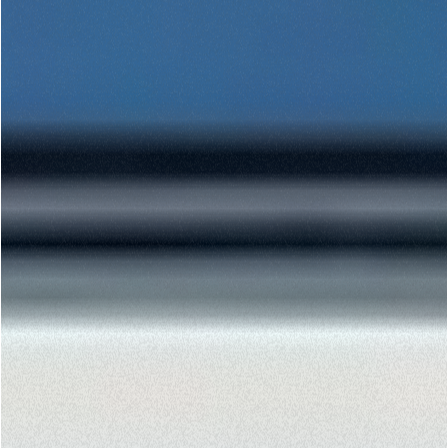
Consenso
Dettagli
Informazioni sui cookie
Questo sito web utilizza i cookie
“Questo sito web utilizza i cookie Il sito utilizza cookies al
fine di fornire annunci pubblicitari e contenuti
personalizzati. Cliccando sul tasto "RIFIUTA" o sulla "X"
il banner verrà chiuso e non verranno inviati cookies al di
fuori di quelli tecnici. Cliccando su "ACCETTA TUTTI"
saranno automaticamente accettati tutti i cookie di prima
o terza parte presenti sul sito, i quali saranno in ogni
momento consultabili, con la possibilità di modificare il