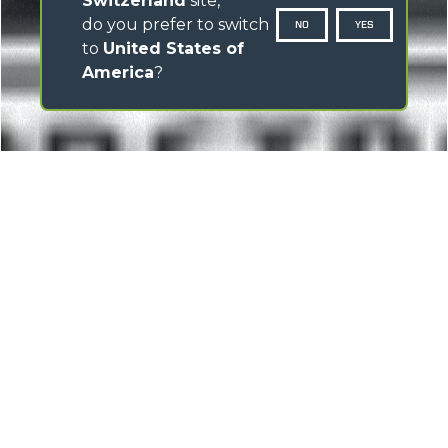
Switzerland
site,
do you prefer to switch
NO
YES
to
United States of
America
?