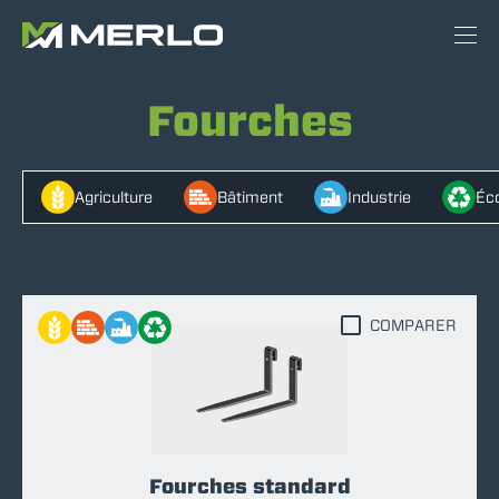
Fourches
Agriculture
Bâtiment
Industrie
Éco
COMPARER
Fourches standard