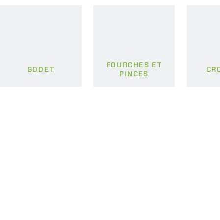
FOURCHES ET
GODET
CR
PINCES