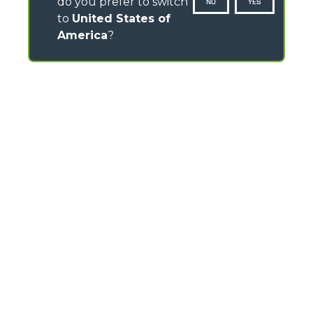
do you prefer to switch
NO
YES
to
United States of
America
?
CONTACTS
Via Nazionale, 9 - 12010
S. Defendente di Cervasca (CN) - Italy
TEL
+39 0171614111
info@merlo.com