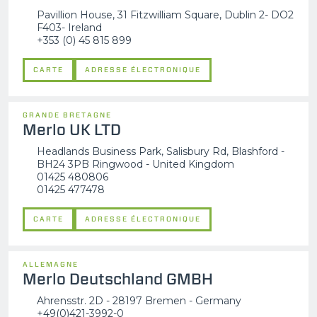
Pavillion House, 31 Fitzwilliam Square, Dublin 2- DO2
F403- Ireland
+353 (0) 45 815 899
CARTE
ADRESSE ÉLECTRONIQUE
GRANDE BRETAGNE
Merlo UK LTD
Headlands Business Park, Salisbury Rd, Blashford -
BH24 3PB Ringwood - United Kingdom
01425 480806
01425 477478
CARTE
ADRESSE ÉLECTRONIQUE
ALLEMAGNE
Merlo Deutschland GMBH
Ahrensstr. 2D - 28197 Bremen - Germany
+49(0)421-3992-0