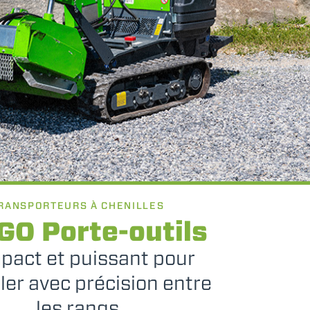
RANSPORTEURS À CHENILLES
GO Porte-outils
act et puissant pour
ller avec précision entre
les rangs