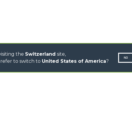
CINGO MULTIFONCTION
CINGO ÉLECTRIQUE
BÉTONNIÈRE
TRACTEUR PORTE-OUTILS
DUMPER
isiting the
Switzerland
site,
NO
refer to switch to
United States of America
?
Politique 
N-260677,