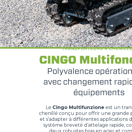
TRANSPORTEURS À CHENILL
CINGO Multifon
Polyvalence opération
avec changement rapi
équipements
Le
Cingo Multifunzione
est un tra
chenillé conçu pour offrir une grande
et s’adapter à différentes applications de
système breveté d’attelage rapide, 
deux robustes bras en acier et c