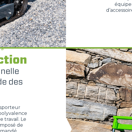
équipem
PLATE-FORMES
d’accessoi
SPECIAL
ES
ction
nelle
de des
nsporteur
 polyvalence
 travail. Le
composé de
ommandé