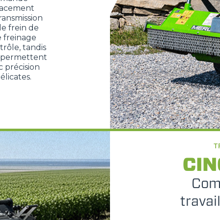
lacement
ransmission
e frein de
e freinage
rôle, tandis
 permettent
c précision
licates.
T
CIN
Comp
travai