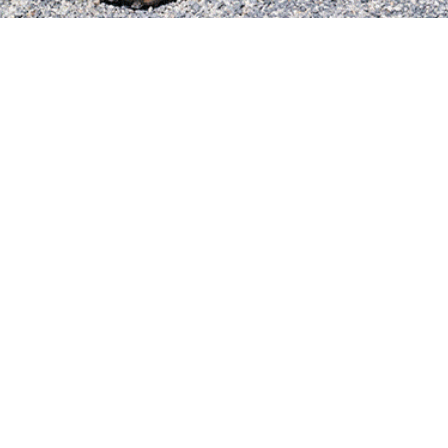
T PINCES
ES