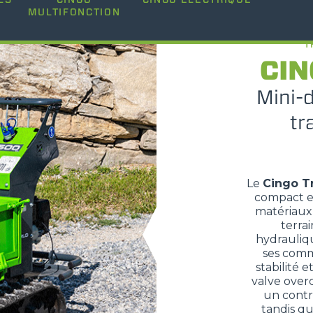
MULTIFONCTION
DUMPER
T
CIN
ÉQUIPEMENTS
TOUT AFFICHER
Mini-
tr
FOURCHES
Le
Cingo T
GODET
compact e
matériaux 
terrai
FOURCHES ET PINCES
hydrauliqu
ses comma
stabilité e
valve over
CROCHETS
un contrô
tandis q