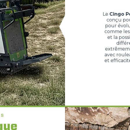
Le
Cingo Po
conçu pour
pour évolu
comme les 
et la poss
différ
extrêmemen
avec roulea
et efficaci
ES
que