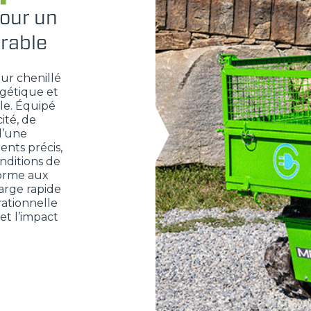
pour un
urable
ur chenillé
rgétique et
le. Équipé
ité, de
d’une
ents précis,
onditions de
forme aux
rge rapide
rationnelle
et l’impact