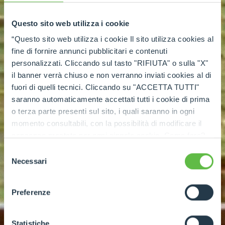
Questo sito web utilizza i cookie
“Questo sito web utilizza i cookie Il sito utilizza cookies al
fine di fornire annunci pubblicitari e contenuti
personalizzati. Cliccando sul tasto "RIFIUTA" o sulla "X"
il banner verrà chiuso e non verranno inviati cookies al di
fuori di quelli tecnici. Cliccando su "ACCETTA TUTTI"
saranno automaticamente accettati tutti i cookie di prima
o terza parte presenti sul sito, i quali saranno in ogni
momento consultabili, con la possibilità di modificare il
consenso prestato per ogni singolo cookie. Come fare?
Cliccare sulla graffetta nera presente in fondo a destra di
Selezione
ogni pagina, selezionare "Modifichi il suo consenso" e
Necessari
del
infine "Mostra dettagli". Potrai trovare il link
consenso
dell'informativa completa nel footer presente in ogni
Preferenze
pagina. Per esercitare i diritti riconosciuti all'interessato ai
sensi degli artt. 15 e ss. del Regolamento UE 2016/679
GDPR abbiamo predisposto una
apposita procedura.
Statistiche