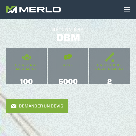
BÉTONNIÈRE
DBM
PUISSANCE
CUVE
HAUTEUR DE
MAXIMALE
DÉVERSEMENT
100
5000
2
DEMANDER UN DEVIS