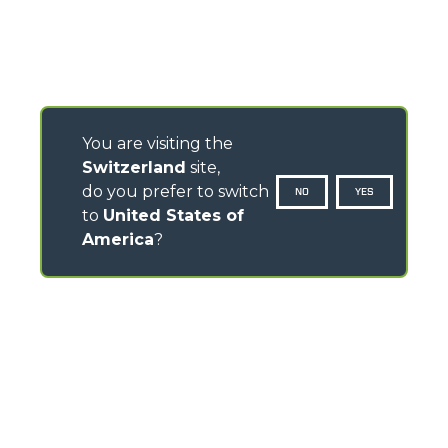
You are visiting the
Switzerland
site,
do you prefer to switch
NO
YES
to
United States of
America
?
CONTACTS
Via Nazionale, 9 - 12010
S. Defendente di Cervasca (CN) - Italy