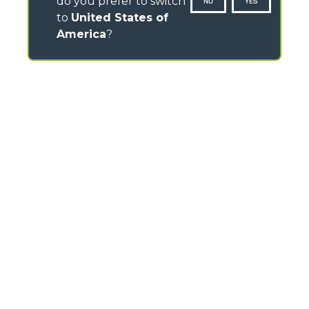
do you prefer to switch
NO
YES
to
United States of
America
?
CONTACTS
Via Nazionale, 9 - 12010
S. Defendente di Cervasca (CN) - Italy
TEL
+39 0171614111
info@merlo.com