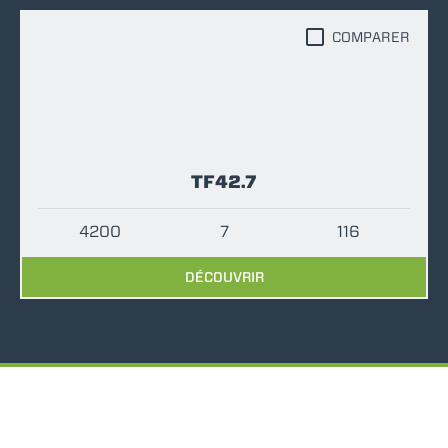
COMPARER
TF42.7
4200
7
116
DÉCOUVRIR