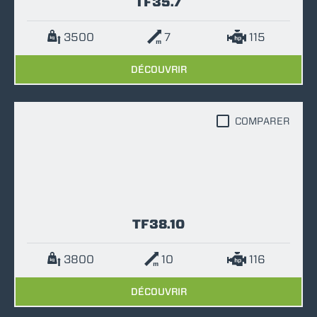
TF35.7
3500
7
115
DÉCOUVRIR
COMPARER
TF38.10
3800
10
116
DÉCOUVRIR