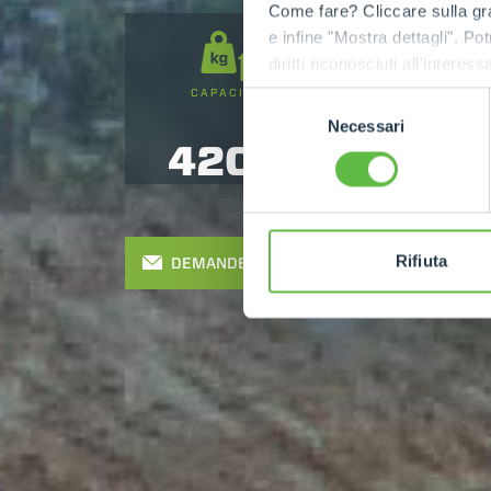
Come fare? Cliccare sulla gra
e infine "Mostra dettagli". Pot
diritti riconosciuti all'inte
apposita procedura.
CAPACITÉ
HAUTEUR DE
Selezione
LEVAGE
Necessari
del
4200
7
consenso
Rifiuta
DEMANDER UN DEVIS