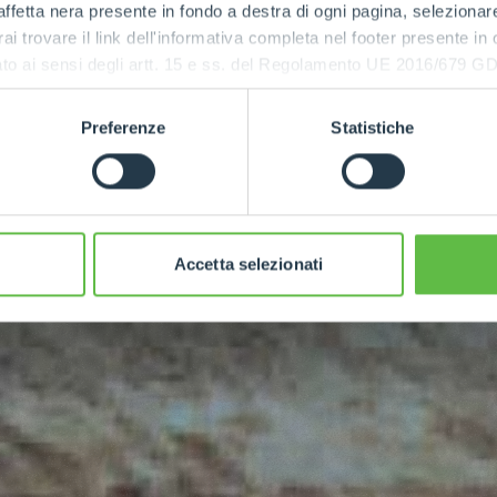
ffetta nera presente in fondo a destra di ogni pagina, selezionar
rai trovare il link dell'informativa completa nel footer presente in
ressato ai sensi degli artt. 15 e ss. del Regolamento UE 2016/67
PUISSANCE
MAXIMALE
Preferenze
Statistiche
116
Accetta selezionati