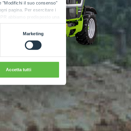
e "Modifichi il suo consenso"
 ogni pagina. Per esercitare i
9 GDPR abbiamo predisposto una
Marketing
Accetta tutti