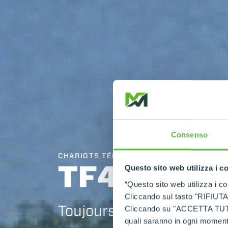
Consenso
CHARIOTS TÉLESCOPIQUES MOYENNE CA
TF42.7
Questo sito web utilizza i c
“Questo sito web utilizza i coo
Cliccando sul tasto "RIFIUTA" 
Toujours premier de la cl
Cliccando su "ACCETTA TUTTI" 
quali saranno in ogni momento