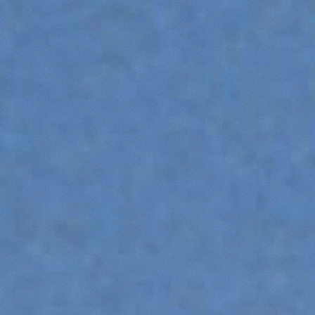
ÉQUIPEMENTS
TOUT AFFICHER
FOURCHES
GODET
FOURCHES ET PINCES
CROCHETS
PLATE-FORMES