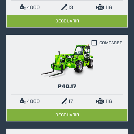
4000
13
116
DÉCOUVRIR
COMPARER
P40.17
4000
17
116
DÉCOUVRIR