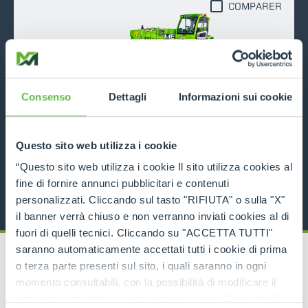
COMPARER
Consenso
Dettagli
Informazioni sui cookie
P50.18
5000
18
116
Questo sito web utilizza i cookie
“Questo sito web utilizza i cookie Il sito utilizza cookies al
DÉCOUVRIR
fine di fornire annunci pubblicitari e contenuti
personalizzati. Cliccando sul tasto "RIFIUTA" o sulla "X"
il banner verrà chiuso e non verranno inviati cookies al di
fuori di quelli tecnici. Cliccando su "ACCETTA TUTTI"
saranno automaticamente accettati tutti i cookie di prima
o terza parte presenti sul sito, i quali saranno in ogni
momento consultabili, con la possibilità di modificare il
consenso prestato per ogni singolo cookie. Come fare?