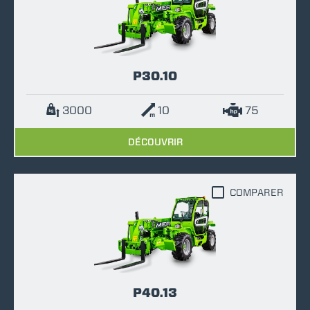
P30.10
3000
10
75
DÉCOUVRIR
COMPARER
P40.13