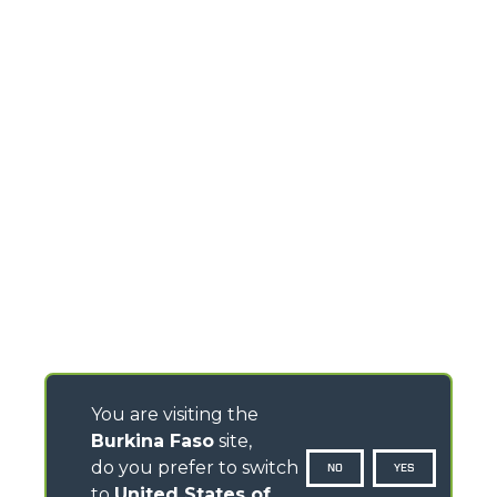
You are visiting the
Burkina Faso
site,
do you prefer to switch
NO
YES
to
United States of