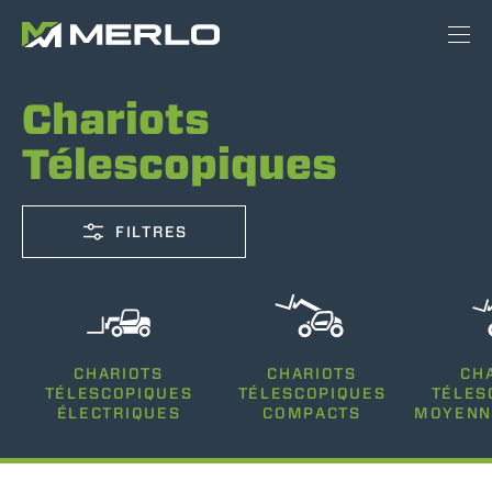
Chariots
Télescopiques
FILTRES
CAPACITÉ
CHARIOTS
CHARIOTS
CH
2500-12000
TÉLESCOPIQUES
TÉLESCOPIQUES
TÉLES
ÉLECTRIQUES
COMPACTS
MOYENN
HAUTEUR DE LEVAGE
5-26