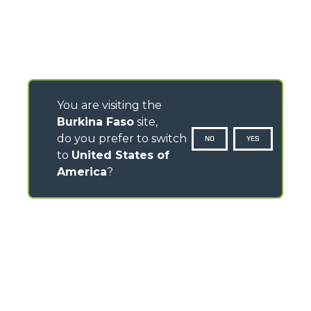
You are visiting the
Burkina Faso
site,
do you prefer to switch
NO
YES
to
United States of
America
?
CONTACTS
Via Nazionale, 9 - 12010
S. Defendente di Cervasca (CN) - Italy