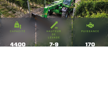
CAPACITÉ
HAUTEUR
PUISSANCE
DE
LEVAGE
4400
7-9
170