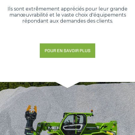
Ils sont extrêmement appréciés pour leur grande
manœuvrabilité et le vaste choix d'équipements
répondant aux demandes des clients.
POUR EN SAVOIR PLUS
Consenso
Dettagli
Informazioni sui cookie
Questo sito web utilizza i cookie
“Questo sito web utilizza i cookie Il sito utilizza cookies al
fine di fornire annunci pubblicitari e contenuti
personalizzati. Cliccando sul tasto "RIFIUTA" o sulla "X"
il banner verrà chiuso e non verranno inviati cookies al di