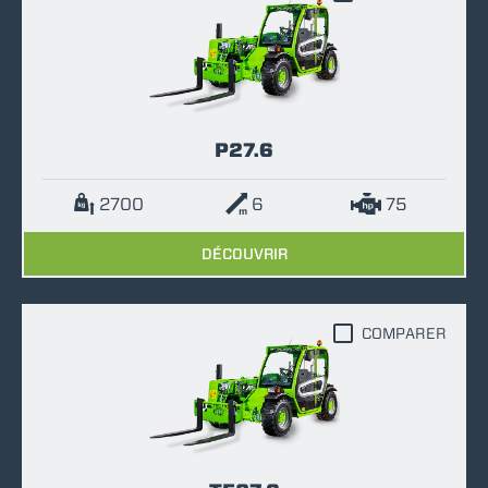
P27.6
2700
6
75
DÉCOUVRIR
COMPARER