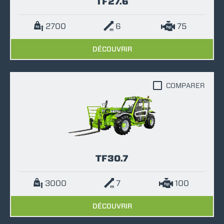
TF27.6
2700
6
75
DÉCOUVRIR
COMPARER
TF30.7
3000
7
100
DÉCOUVRIR