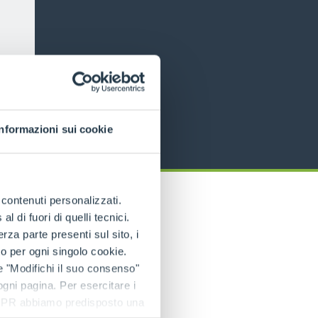
Informazioni sui cookie
e contenuti personalizzati.
 di fuori di quelli tecnici.
a parte presenti sul sito, i
to per ogni singolo cookie.
e "Modifichi il suo consenso"
 ogni pagina. Per esercitare i
9 GDPR abbiamo predisposto una