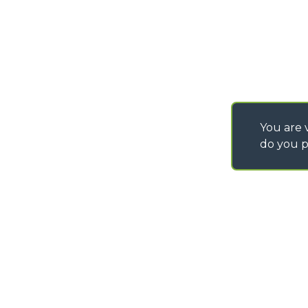
You are v
do you p
©
2026
MERLO S.p.A. Industria Metalmeccanica
P. IVA/Codice Fiscale 03078670043 - Iscrizione CCIAA di Cuneo n. REA C
Capitale Sociale 15.000.005,00 € int. vers