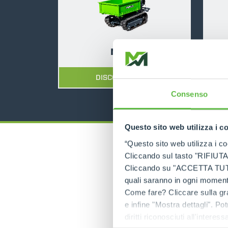
M500
DISCOVER MORE
Consenso
Questo sito web utilizza i c
“Questo sito web utilizza i coo
Cliccando sul tasto "RIFIUTA" 
Cliccando su "ACCETTA TUTTI" 
quali saranno in ogni momento
Come fare? Cliccare sulla gra
e infine "Mostra dettagli". Pot
diritti riconosciuti all'inte