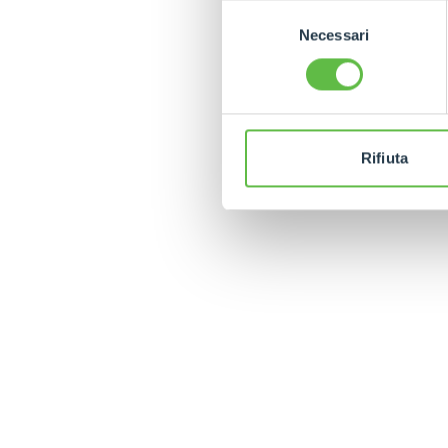
apposita procedura.
Selezione
Necessari
del
consenso
Rifiuta
MERLO WORLDWIDE
CONTACTS
Via Nazionale, 9 - 12010
MERLO GROUP
S. Defendente di Cervasca
THE HISTORY OF M
(CN) - Italy
TECHNOLOGY
TEL
+39 0171614111
DEVELOPER
info@merlo.com
EXTRACT OF GENER
PURCHASING CONDI
SAV - TEAM VIEWE
SHIPMENT OPERATI
INSTRUCTIONS
IT - TEAM VIEWER