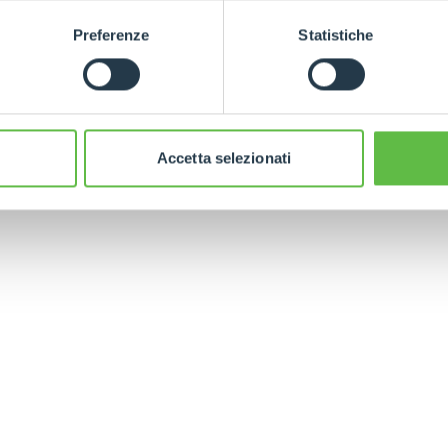
HOOKS
Preferenze
Statistiche
PLATFORMS
Accetta selezionati
SPECIAL
ELECTRIC TELEHANDLER
FORKS
PRODUCTS
EQUIPMENTS
ERLO
COMPACT TELEHANDLERS
BUCKETS
MEDIUM CAPACITY
FORKS AND 
TELEHANDLERS
HOOKS
HIGH CAPACITY
TELEHANDLERS
AL
PLATFORMS
TIONS
STABILIZED
SPECIAL
TELEHANDLERS
R
ROTATING TELEHANDLERS
VE
TELESCOPIC TRACTORS
CINGO TRANSPORTER
CINGO TOOL CARRIER