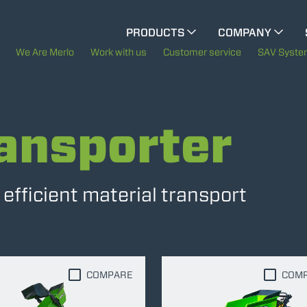
CINGO MULTIFUNCTION
PRODUCTS
COMPANY
The History of Merlo
We Are Merlo
Work with us
Customer service
SAV Syst
CINGO TOOL CARRIER
Merlo worldwide
ansporter
Sustainability
ELECTRIC CINGO
Technology
fficient material transport
SPECIAL MACHINES
SHOW ALL
CONCRETE MIXER
COMPARE
COM
TOOL HANDLER TRACTOR