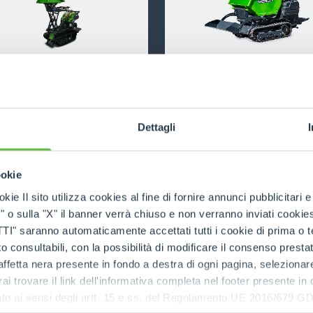
DUMPER
M700TD
M8.3TD-EVO
DISCOVER MORE
DISCOVER MORE
ATTACHMENTS
SHOW ALL
Dettagli
ookie
FORKS
kie Il sito utilizza cookies al fine di fornire annunci pubblicitari 
o sulla "X" il banner verrà chiuso e non verranno inviati cookies al
BUCKETS
saranno automaticamente accettati tutti i cookie di prima o terz
 consultabili, con la possibilità di modificare il consenso presta
ffetta nera presente in fondo a destra di ogni pagina, selezionar
FORKS AND CLAMPS
rai trovare il link dell'informativa completa nel footer presente in
ressato ai sensi degli artt. 15 e ss. del Regolamento UE 2016/67