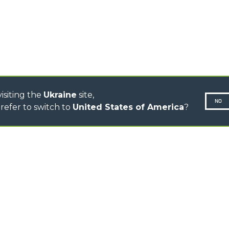
CINGO MULTIFUNCTION
ELECTRIC CINGO
CONCRETE MIXER
TOOL HANDLER TRACTOR
DUMPER
isiting the
Ukraine
site,
NO
refer to switch to
United States of America
?
N-260677,