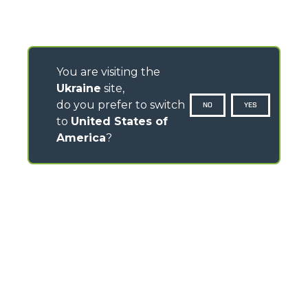
You are visiting the
Ukraine
site,
do you prefer to switch
NO
YES
to
United States of
America
?
CONTACTS
Via Nazionale, 9 - 12010
S. Defendente di Cervasca (CN) - Italy
TEL
+39 0171614111