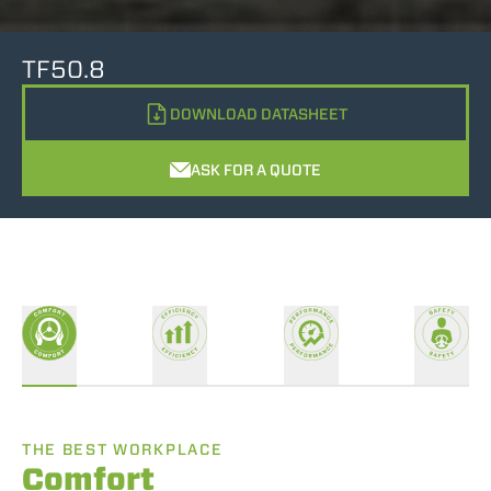
TF50.8
DOWNLOAD DATASHEET
ASK FOR A QUOTE
THE BEST WORKPLACE
Comfort