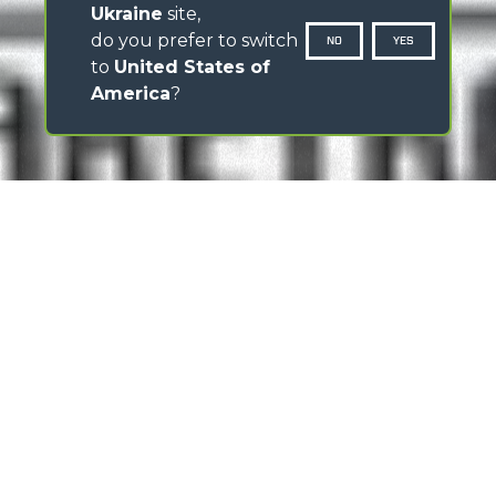
Ukraine
site,
do you prefer to switch
NO
YES
to
United States of
America
?