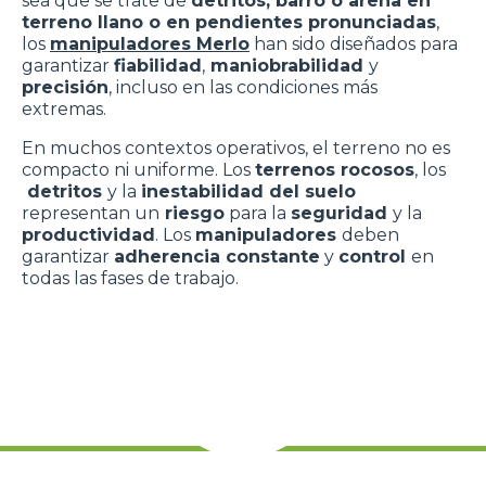
sea que se trate de
detritos, barro o arena en
terreno llano o en pendientes pronunciadas
,
los
manipuladores Merlo
han sido diseñados para
garantizar
fiabilidad
,
maniobrabilidad
y
precisión
, incluso en las condiciones más
extremas.
En muchos contextos operativos, el terreno no es
compacto ni uniforme. Los
terrenos rocosos
, los
detritos
y la
inestabilidad del suelo
representan un
riesgo
para la
seguridad
y la
productividad
. Los
manipuladores
deben
garantizar
adherencia constante
y
control
en
todas las fases de trabajo.