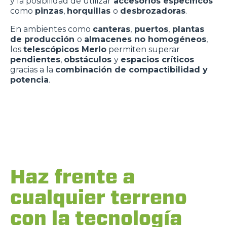
y la posibilidad de utilizar
accesorios específicos
como
pinzas
,
horquillas
o
desbrozadoras
.
En ambientes como
canteras
,
puertos
,
plantas
de producción
o
almacenes no homogéneos
,
los
telescópicos Merlo
permiten superar
pendientes
,
obstáculos
y
espacios críticos
gracias a la
combinación de compactibilidad y
potencia
.
Haz frente a
cualquier terreno
con la tecnología