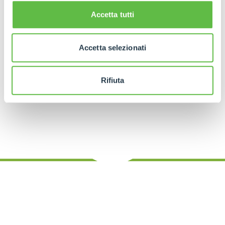
gestión precisa de la torreta incluso en
plataformas irregulares.
Accetta tutti
Los
modelos
Turbofarmer
y
Multifarmer
unen
las características de un
tractor
con las de un
Accetta selezionati
manipulador telescópico
. Perfectos en
terrenos
agrícolas fangosos o en mal estado
, permiten
operaciones mixtas con
la máxima adherencia y
Rifiuta
flexibilidad
.