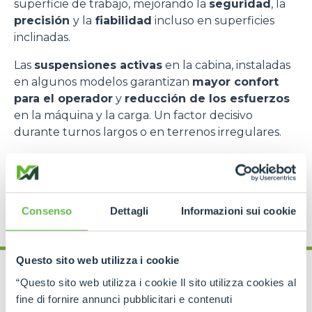
superficie de trabajo, mejorando la
seguridad
, la
precisión
y la
fiabilidad
incluso en superficies
inclinadas.
Las
suspensiones activas
en la cabina, instaladas
en algunos modelos garantizan
mayor confort
para el operador
y
reducción de los esfuerzos
en la máquina y la carga. Un factor decisivo
durante turnos largos o en terrenos irregulares.
Por último, la
cabina suspendida
permite
trabajar también en condiciones extremas con
protección de las vibraciones
. Por consiguiente,
el operador tiene el
control total
incluso en las
Consenso
Dettagli
Informazioni sui cookie
situaciones más delicadas.
Questo sito web utilizza i cookie
“Questo sito web utilizza i cookie Il sito utilizza cookies al
fine di fornire annunci pubblicitari e contenuti