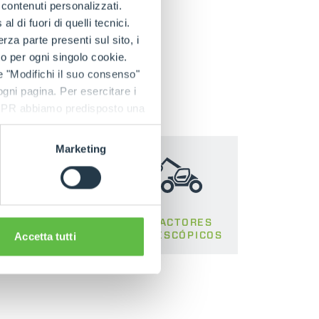
e contenuti personalizzati.
 di fuori di quelli tecnici.
a parte presenti sul sito, i
to per ogni singolo cookie.
cos
e "Modifichi il suo consenso"
 ogni pagina. Per esercitare i
9 GDPR abbiamo predisposto una
Marketing
TELESCÓPICOS
TRACTORES
GIRATORIOS
TELESCÓPICOS
Accetta tutti