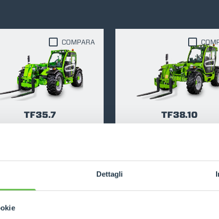
ACCESSORIOS
MUESTRA TODOS
COMPARA
COM
HORCAS
PALAS
TF35.7
TF38.10
HORCAS Y PINZAS
3500
7
115
3800
10
GANCHOS
DESCUBRE
DESCUBRE
Dettagli
PLATAFORMAS
ookie