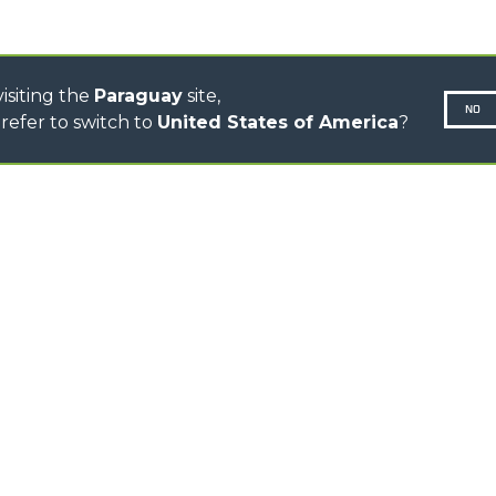
AUTOHORMIGONERAS
TRACTOR FORESTAL
isiting the
Paraguay
site,
NO
refer to switch to
United States of America
?
N-260677,