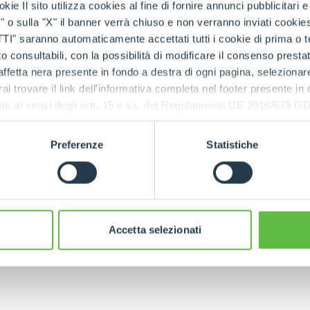
kie Il sito utilizza cookies al fine di fornire annunci pubblicitari 
ESPECIAL
o sulla "X" il banner verrà chiuso e non verranno inviati cookies al
saranno automaticamente accettati tutti i cookie di prima o terz
 consultabili, con la possibilità di modificare il consenso presta
PRODUCTOS ASOCIADOS
nipuladores Telescópi
ffetta nera presente in fondo a destra di ogni pagina, selezionar
rai trovare il link dell'informativa completa nel footer presente in
ressato ai sensi degli artt. 15 e ss. del Regolamento UE 2016/67
Preferenze
Statistiche
TELESCÓPICOS
S
TELESCÓPICOS
ALTA
ESTABILIZADOS
Accetta selezionati
CAPACIDAD