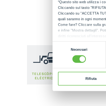
“Questo sito web utilizza i coo
Cliccando sul tasto "RIFIUTA" 
Cliccando su "ACCETTA TUTTI" 
quali saranno in ogni momento
Ma
Come fare? Cliccare sulla gra
e infine "Mostra dettagli". Pot
diritti riconosciuti all'inte
apposita procedura.
Selezione
Necessari
del
consenso
TELESCÒPICOS
TELESCÓPICO
ELÉCTRICOS
COMPACTOS
Rifiuta