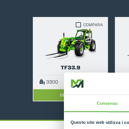
COMPARA
TF33.9
3300
9
115
DESCUBRE
Consenso
Questo sito web utilizza i c