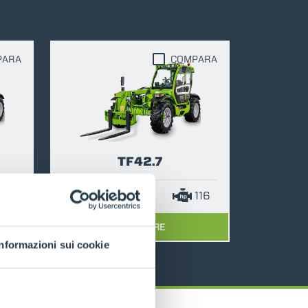
PARA
COMPARA
TF42.7
116
4200
7
116
DESCUBRE
Informazioni sui cookie