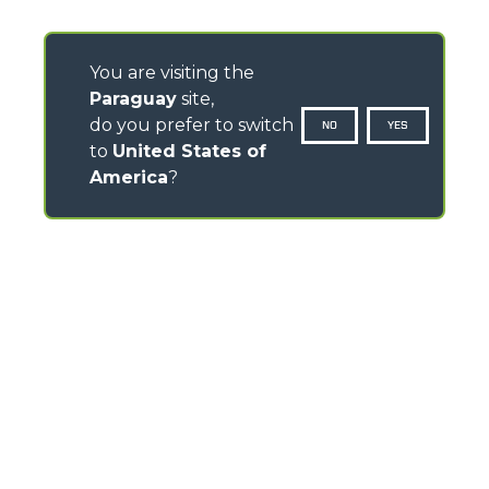
You are visiting the
Paraguay
site,
do you prefer to switch
NO
YES
to
United States of
America
?
CONTACTOS
Via Nazionale, 9 - 12010
S. Defendente di Cervasca (CN) - Italy
TEL
+39 0171614111
info@merlo.com