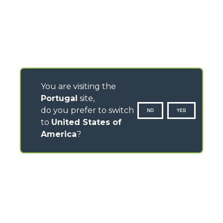
You are visiting the
Portugal
site,
do you prefer to switch
NO
YES
to
United States of
America
?
CONTACTS