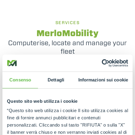
SERVICES
MerloMobility
Computerise, locate and manage your
fleet
Thanks to this unique technology, you can make
your telehandlers even smarter and more
connected. The operator can exploit the
Consenso
Dettagli
Informazioni sui cookie
information detected by the machine in an
integrated manner, optimising the operational
monitoring of the machines in the various sectors
Questo sito web utilizza i cookie
of activity.
“Questo sito web utilizza i cookie Il sito utilizza cookies al
fine di fornire annunci pubblicitari e contenuti
personalizzati. Cliccando sul tasto "RIFIUTA" o sulla "X"
SEE MORE
il banner verrà chiuso e non verranno inviati cookies al di