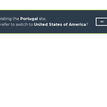
DUMPER
isiting the
Portugal
site,
NO
refer to switch to
United States of America
?
N-260677,