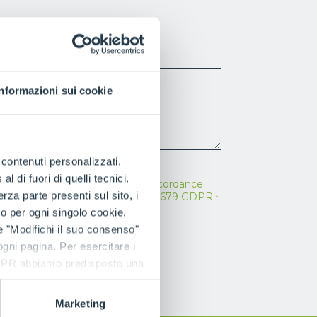
PHONE NUMBER
Informazioni sui cookie
e contenuti personalizzati.
 di fuori di quelli tecnici.
ead the
contact information
in accordance
a parte presenti sul sito, i
icle 13 of the EU Regulation 2016/679 GDPR.
*
to per ogni singolo cookie.
e "Modifichi il suo consenso"
 ogni pagina. Per esercitare i
9 GDPR abbiamo predisposto una
Marketing