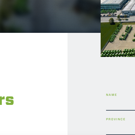
DUMPER
ATTACHMENTS
SHOW ALL
FORKS
rs
NAME
BUCKETS
PROVINCE
FORKS AND CLAMPS