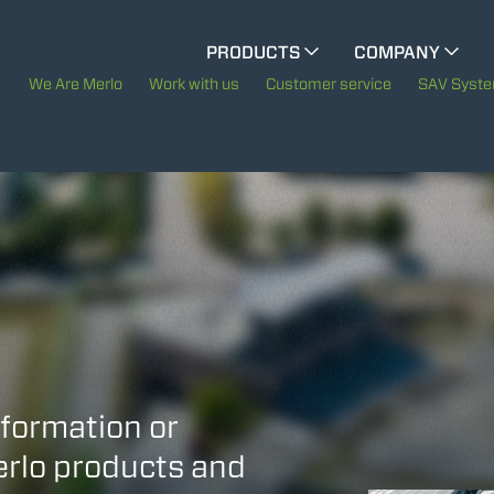
CINGO MULTIFUNCTION
PRODUCTS
COMPANY
The History of Merlo
We Are Merlo
Work with us
Customer service
SAV Syst
CINGO TOOL CARRIER
Merlo worldwide
Sustainability
ELECTRIC CINGO
Technology
SPECIAL MACHINES
SHOW ALL
CONCRETE MIXER
nformation or
Merlo products and
TOOL HANDLER TRACTOR