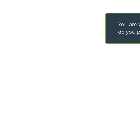
You are v
do you p
©
2026
MERLO S.p.A. Industria Metalmeccanica
P. IVA/Codice Fiscale 03078670043 - Iscrizione CCIAA di Cuneo n. REA C
Capitale Sociale 15.000.005,00 € int. vers