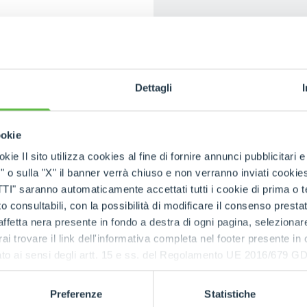
HOOKS
E-MAIL
*
PLATFORMS
Dettagli
NOTE
SPECIAL
ookie
kie Il sito utilizza cookies al fine di fornire annunci pubblicitari 
o sulla "X" il banner verrà chiuso e non verranno inviati cookies al
I have r
saranno automaticamente accettati tutti i cookie di prima o terz
with Art
 consultabili, con la possibilità di modificare il consenso presta
ffetta nera presente in fondo a destra di ogni pagina, selezionar
rai trovare il link dell'informativa completa nel footer presente in
ressato ai sensi degli artt. 15 e ss. del Regolamento UE 2016/67
Preferenze
Statistiche