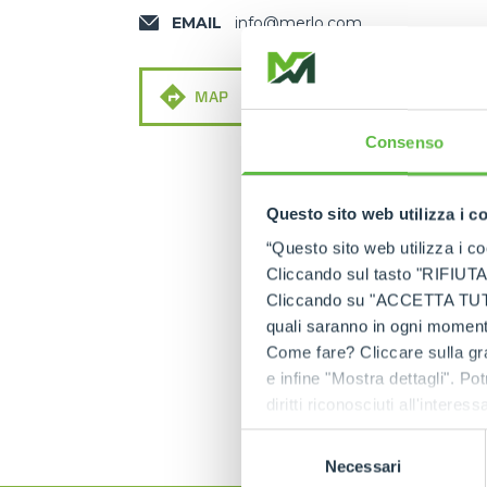
EMAIL
info@merlo.com
MAP
MAIL
Consenso
Questo sito web utilizza i c
“Questo sito web utilizza i coo
Cliccando sul tasto "RIFIUTA" 
Cliccando su "ACCETTA TUTTI" 
quali saranno in ogni momento
Come fare? Cliccare sulla gra
e infine "Mostra dettagli". Pot
diritti riconosciuti all'inte
apposita procedura.
Selezione
Necessari
del