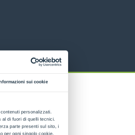
Informazioni sui cookie
e contenuti personalizzati.
 di fuori di quelli tecnici.
a parte presenti sul sito, i
to per ogni singolo cookie.