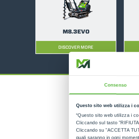
M8.3EVO
DISCOVER MORE
Consenso
Questo sito web utilizza i c
“Questo sito web utilizza i coo
Cliccando sul tasto "RIFIUTA" 
Cliccando su "ACCETTA TUTTI" 
quali saranno in ogni momento