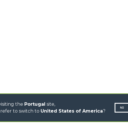
HIGH CAPACITY
TELEHANDLERS
AL
PLATFORMS
TIONS
STABILIZED
SPECIAL
TELEHANDLERS
R
ROTATING TELEHANDLERS
VE
TELESCOPIC TRACTORS
CINGO TRANSPORTER
CINGO TOOL CARRIER
CINGO MULTIFUNCTION
ELECTRIC CINGO
CONCRETE MIXER
TOOL HANDLER TRACTOR
DUMPER
isiting the
Portugal
site,
NO
refer to switch to
United States of America
?
N-260677,