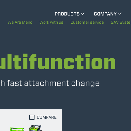
CINGO MULTIFUNCTION
PRODUCTS
COMPANY
The History of Merlo
We Are Merlo
Work with us
Customer service
SAV Syst
CINGO TOOL CARRIER
Merlo worldwide
ltifunction
Sustainability
ELECTRIC CINGO
Technology
ith fast attachment change
SPECIAL MACHINES
SHOW ALL
CONCRETE MIXER
COMPARE
TOOL HANDLER TRACTOR