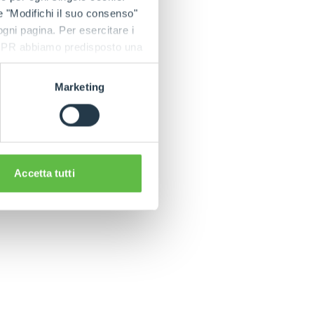
e "Modifichi il suo consenso"
 ogni pagina. Per esercitare i
9 GDPR abbiamo predisposto una
Marketing
C
Accetta tutti
CLAMPS