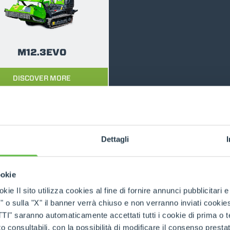
DUMPER
M12.3EVO
DISCOVER MORE
ATTACHMENTS
SHOW ALL
FORKS
Dettagli
BUCKETS
ookie
RELATED PRODUCTS
Tracked Carriers
kie Il sito utilizza cookies al fine di fornire annunci pubblicitari 
o sulla "X" il banner verrà chiuso e non verranno inviati cookies al
FORKS AND CLAMPS
saranno automaticamente accettati tutti i cookie di prima o terz
 consultabili, con la possibilità di modificare il consenso presta