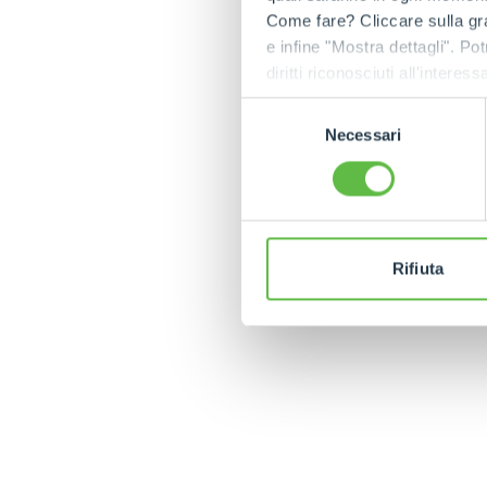
Come fare? Cliccare sulla gra
e infine "Mostra dettagli". Pot
diritti riconosciuti all'inte
apposita procedura.
Selezione
Necessari
del
consenso
TR
Rifiuta
MERLO WORLDWIDE
CONTACTS
Via Nazionale, 9 - 12010
MERLO GROUP
S. Defendente di Cervasca
THE HISTORY OF M
(CN) - Italy
TECHNOLOGY
TEL
+39 0171614111
DEVELOPER