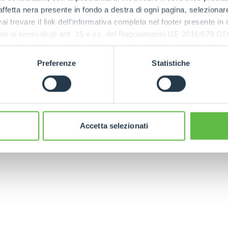
ffetta nera presente in fondo a destra di ogni pagina, selezionar
HOOKS
rai trovare il link dell'informativa completa nel footer presente in
ressato ai sensi degli artt. 15 e ss. del Regolamento UE 2016/67
PLATFORMS
Preferenze
Statistiche
CINGO
CINGO TOOL
ELECTRI
ANSPORTER
CARRIER
CINGO
SPECIAL
Accetta selezionati
ELECTRIC TELEHANDLER
FORKS
PRODUCTS
EQUIPMENTS
ERLO
COMPACT TELEHANDLERS
BUCKETS
MEDIUM CAPACITY
FORKS AND 
TELEHANDLERS
HOOKS