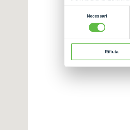
apposita procedura.
Selezione
Necessari
del
consenso
Rifiuta
MERLO WORLDWIDE
CONTACTS
Via Nazionale, 9 - 12010
MERLO GROUP
S. Defendente di Cervasca
THE HISTORY OF M
(CN) - Italy
TECHNOLOGY
TEL
+39 0171614111
DEVELOPER
info@merlo.com
EXTRACT OF GENER
PURCHASING CONDI
SAV - TEAM VIEWE
SHIPMENT OPERATI
INSTRUCTIONS
IT - TEAM VIEWER