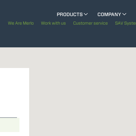
CINGO MULTIFUNCTION
PRODUCTS
COMPANY
The History of Merlo
We Are Merlo
Work with us
Customer service
SAV Syst
CINGO TOOL CARRIER
Merlo worldwide
Sustainability
ELECTRIC CINGO
Technology
SPECIAL MACHINES
SHOW ALL
CONCRETE MIXER
TOOL HANDLER TRACTOR