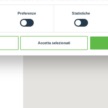
HOOKS
Preferenze
Statistiche
PLATFORMS
SPECIAL
Accetta selezionati
ELECTRIC TELEHANDLER
FORKS
PRODUCTS
EQUIPMENTS
ERLO
COMPACT TELEHANDLERS
BUCKETS
MEDIUM CAPACITY
FORKS AND 
TELEHANDLERS
HOOKS
HIGH CAPACITY
TELEHANDLERS
AL
PLATFORMS
TIONS
STABILIZED
SPECIAL
TELEHANDLERS
R
ROTATING TELEHANDLERS
VE
TELESCOPIC TRACTORS