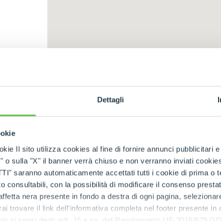
DUMPER
ATTACHMENTS
SHOW ALL
Dettagli
FORKS
ookie
kie Il sito utilizza cookies al fine di fornire annunci pubblicitari 
o sulla "X" il banner verrà chiuso e non verranno inviati cookies al
BUCKETS
saranno automaticamente accettati tutti i cookie di prima o terz
 consultabili, con la possibilità di modificare il consenso presta
ffetta nera presente in fondo a destra di ogni pagina, selezionar
FORKS AND CLAMPS
rai trovare il link dell'informativa completa nel footer presente in
ressato ai sensi degli artt. 15 e ss. del Regolamento UE 2016/67