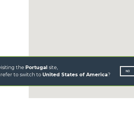
CINGO TRANSPORTER
CINGO TOOL CARRIER
CINGO MULTIFUNCTION
ELECTRIC CINGO
CONCRETE MIXER
TOOL HANDLER TRACTOR
DUMPER
isiting the
Portugal
site,
NO
refer to switch to
United States of America
?
N-260677,