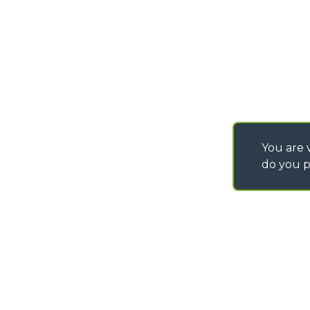
You are v
do you p
©
2026
MERLO S.p.A. Industria Metalmeccanica
P. IVA/Codice Fiscale 03078670043 - Iscrizione CCIAA di Cuneo n. REA C
Capitale Sociale 15.000.005,00 € int. vers