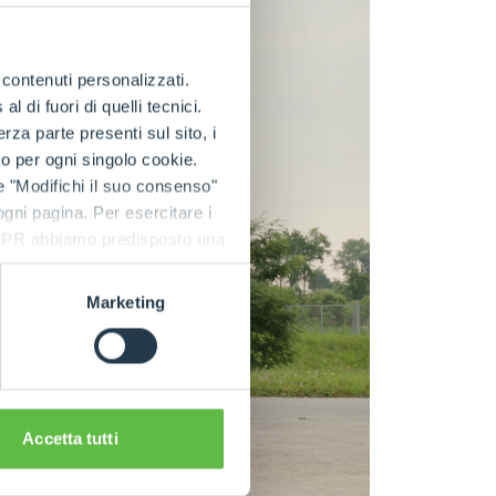
e contenuti personalizzati.
 di fuori di quelli tecnici.
a parte presenti sul sito, i
to per ogni singolo cookie.
e "Modifichi il suo consenso"
 ogni pagina. Per esercitare i
9 GDPR abbiamo predisposto una
Marketing
Accetta tutti