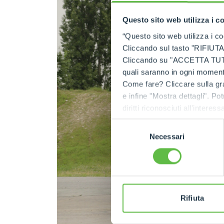
Questo sito web utilizza i c
“Questo sito web utilizza i coo
Cliccando sul tasto "RIFIUTA" 
Cliccando su "ACCETTA TUTTI" 
quali saranno in ogni momento
Come fare? Cliccare sulla gra
e infine "Mostra dettagli". Pot
diritti riconosciuti all'inte
apposita procedura.
Selezione
Necessari
del
consenso
Rifiuta