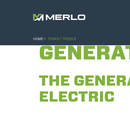
HOME
TFE43.7 TFE30.9
GENERA
THE GENER
ELECTRIC