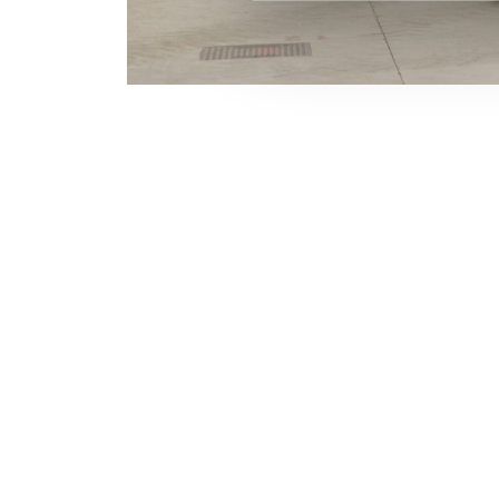
MERLO WORLDWIDE
CONTACTS
Via Nazionale, 9 - 12010
MERLO GROUP
S. Defendente di Cervasca
THE HISTORY OF M
(CN) - Italy
TECHNOLOGY
TEL
+39 0171614111
DEVELOPER
info@merlo.com
EXTRACT OF GENER
PURCHASING CONDI
SAV - TEAM VIEWE
SHIPMENT OPERATI
INSTRUCTIONS
IT - TEAM VIEWER