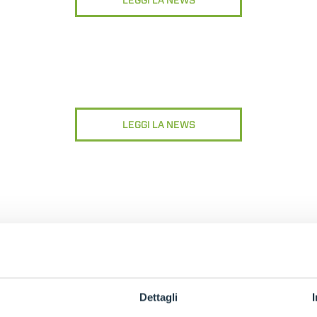
LEGGI LA NEWS
DUMPER
LEGGI LA NEWS
ATTACHMENTS
SHOW ALL
FORKS
BUCKETS
FORKS AND CLAMPS
Dettagli