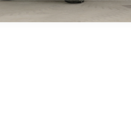
ELECTRIC TELEHANDLER
FORKS
PRODUCTS
EQUIPMENTS
ERLO
COMPACT TELEHANDLERS
BUCKETS
MEDIUM CAPACITY
FORKS AND 
TELEHANDLERS
HOOKS
HIGH CAPACITY
TELEHANDLERS
AL
PLATFORMS
TIONS
STABILIZED
SPECIAL
TELEHANDLERS
R
ROTATING TELEHANDLERS
VE
TELESCOPIC TRACTORS
CINGO TRANSPORTER