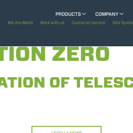
CINGO MULTIFUNCTION
PRODUCTS
COMPANY
The History of Merlo
We Are Merlo
Work with us
Customer service
SAV Syst
CINGO TOOL CARRIER
Merlo worldwide
TION ZERO
Sustainability
ELECTRIC CINGO
Technology
ATION OF TELESC
SPECIAL MACHINES
SHOW ALL
CONCRETE MIXER
TOOL HANDLER TRACTOR