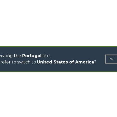
CINGO TOOL CARRIER
CINGO MULTIFUNCTION
ELECTRIC CINGO
CONCRETE MIXER
TOOL HANDLER TRACTOR
DUMPER
isiting the
Portugal
site,
NO
refer to switch to
United States of America
?
N-260677,