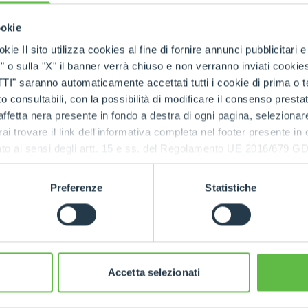
HOOKS
ookie
kie Il sito utilizza cookies al fine di fornire annunci pubblicitari 
o sulla "X" il banner verrà chiuso e non verranno inviati cookies al
PLATFORMS
saranno automaticamente accettati tutti i cookie di prima o terz
 consultabili, con la possibilità di modificare il consenso presta
ffetta nera presente in fondo a destra di ogni pagina, selezionar
SPECIAL
rai trovare il link dell'informativa completa nel footer presente in
ressato ai sensi degli artt. 15 e ss. del Regolamento UE 2016/67
Preferenze
Statistiche
Accetta selezionati