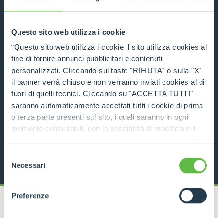
COMPARE
Questo sito web utilizza i cookie
“Questo sito web utilizza i cookie Il sito utilizza cookies al
fine di fornire annunci pubblicitari e contenuti
personalizzati. Cliccando sul tasto "RIFIUTA" o sulla "X"
P50.18
il banner verrà chiuso e non verranno inviati cookies al di
fuori di quelli tecnici. Cliccando su "ACCETTA TUTTI"
5000
18
136
saranno automaticamente accettati tutti i cookie di prima
o terza parte presenti sul sito, i quali saranno in ogni
DISCOVER MORE
momento consultabili, con la possibilità di modificare il
consenso prestato per ogni singolo cookie. Come fare?
TECHNICAL DATA
Cliccare sulla graffetta nera presente in fondo a destra di
Selezione
ogni pagina, selezionare "Modifichi il suo consenso" e
Necessari
del
infine "Mostra dettagli". Potrai trovare il link
consenso
dell'informativa completa nel footer presente in ogni
Preferenze
pagina. Per esercitare i diritti riconosciuti all'interessato ai
sensi degli artt. 15 e ss. del Regolamento UE 2016/679