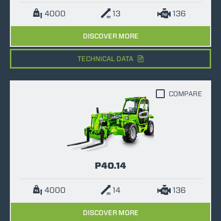
4000
13
136
DISCOVER MORE
TECHNICAL DATA
COMPARE
P40.14
4000
14
136
DISCOVER MORE