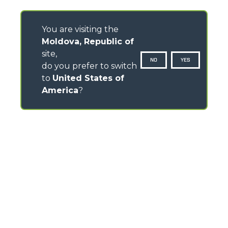
You are visiting the
Moldova, Republic of
site,
NO
YES
do you prefer to switch
to
United States of
America
?
CONTACTS
Via Nazionale, 9 - 12010
S. Defendente di Cervasca (CN) - Italy
TEL
+39 0171614111
info@merlo.com