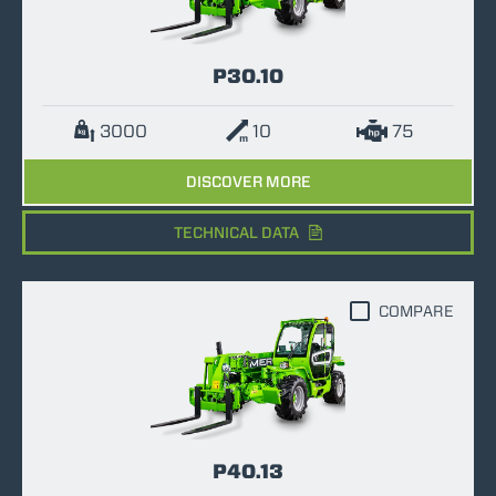
P30.10
3000
10
75
DISCOVER MORE
TECHNICAL DATA
COMPARE
P40.13