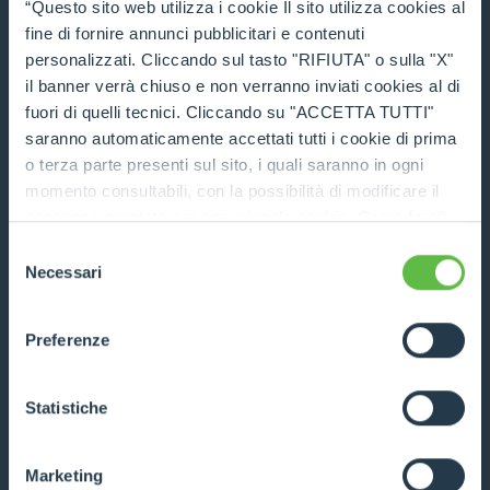
“Questo sito web utilizza i cookie Il sito utilizza cookies al
fine di fornire annunci pubblicitari e contenuti
personalizzati. Cliccando sul tasto "RIFIUTA" o sulla "X"
P72.10
il banner verrà chiuso e non verranno inviati cookies al di
fuori di quelli tecnici. Cliccando su "ACCETTA TUTTI"
7200
10
136
saranno automaticamente accettati tutti i cookie di prima
o terza parte presenti sul sito, i quali saranno in ogni
DISCOVER MORE
momento consultabili, con la possibilità di modificare il
consenso prestato per ogni singolo cookie. Come fare?
TECHNICAL DATA
Cliccare sulla graffetta nera presente in fondo a destra di
Selezione
ogni pagina, selezionare "Modifichi il suo consenso" e
Necessari
del
infine "Mostra dettagli". Potrai trovare il link
COMPARE
consenso
dell'informativa completa nel footer presente in ogni
Preferenze
pagina. Per esercitare i diritti riconosciuti all'interessato ai
sensi degli artt. 15 e ss. del Regolamento UE 2016/679
GDPR abbiamo predisposto una
apposita procedura.
Statistiche
P120.10HM
Marketing