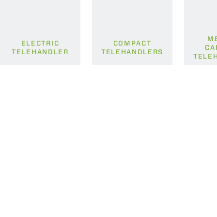
M
ELECTRIC
COMPACT
CA
TELEHANDLER
TELEHANDLERS
TELE