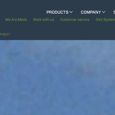
CINGO MULTIFUNCTION
PRODUCTS
COMPANY
The History of Merlo
M
We Are Merlo
Work with us
Customer service
SAV Syste
CINGO TOOL CARRIER
Merlo worldwide
P40.17
Sustainability
ELECTRIC CINGO
Technology
SPECIAL MACHINES
SHOW ALL
CONCRETE MIXER
TOOL HANDLER TRACTOR