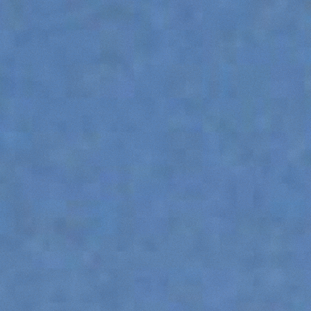
DUMPER
ATTACHMENTS
SHOW ALL
FORKS
BUCKETS
FORKS AND CLAMPS