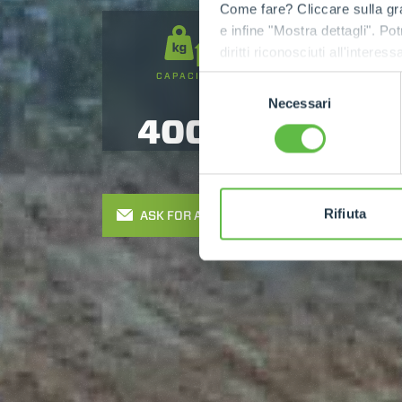
Come fare? Cliccare sulla gra
e infine "Mostra dettagli". Pot
diritti riconosciuti all'inte
apposita procedura.
CAPACITY
LIFTING HEIGHT
Selezione
Necessari
del
4000
17
consenso
Rifiuta
ASK FOR A QUOTE