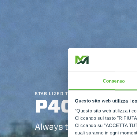
Consenso
STABILIZED TELEHANDLERS
P40.17
Questo sito web utilizza i c
“Questo sito web utilizza i coo
Cliccando sul tasto "RIFIUTA" 
Always top of the class
Cliccando su "ACCETTA TUTTI" 
quali saranno in ogni momento