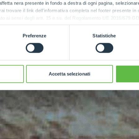
ffetta nera presente in fondo a destra di ogni pagina, selezionar
rai trovare il link dell'informativa completa nel footer presente in
ressato ai sensi degli artt. 15 e ss. del Regolamento UE 2016/67
MAXIMUM
POWER
Preferenze
Statistiche
136
Accetta selezionati