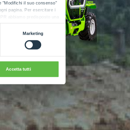
e "Modifichi il suo consenso"
 ogni pagina. Per esercitare i
9 GDPR abbiamo predisposto una
Marketing
Accetta tutti