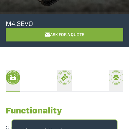
M4.3EVO
ASK FOR A QUOTE
Functionality
Cingo tracked carriers are designed to exceed