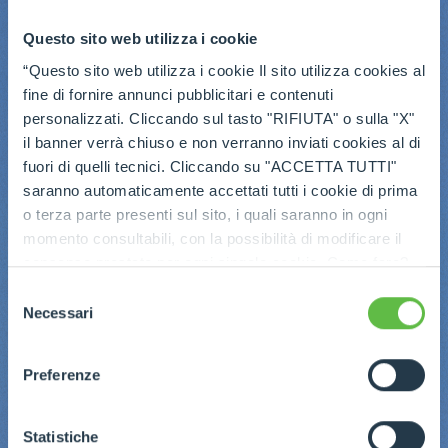
Questo sito web utilizza i cookie
“Questo sito web utilizza i cookie Il sito utilizza cookies al
fine di fornire annunci pubblicitari e contenuti
personalizzati. Cliccando sul tasto "RIFIUTA" o sulla "X"
il banner verrà chiuso e non verranno inviati cookies al di
fuori di quelli tecnici. Cliccando su "ACCETTA TUTTI"
saranno automaticamente accettati tutti i cookie di prima
o terza parte presenti sul sito, i quali saranno in ogni
momento consultabili, con la possibilità di modificare il
consenso prestato per ogni singolo cookie. Come fare?
Cliccare sulla graffetta nera presente in fondo a destra di
Selezione
ogni pagina, selezionare "Modifichi il suo consenso" e
Necessari
del
infine "Mostra dettagli". Potrai trovare il link
consenso
dell'informativa completa nel footer presente in ogni
Preferenze
pagina. Per esercitare i diritti riconosciuti all'interessato ai
sensi degli artt. 15 e ss. del Regolamento UE 2016/679
GDPR abbiamo predisposto una
apposita procedura.
Statistiche