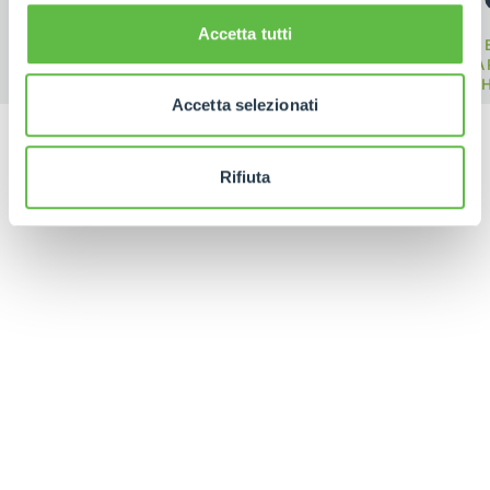
Accetta tutti
M
ELECTRIC
COMPACT
CA
TELEHANDLER
TELEHANDLERS
TELE
Accetta selezionati
Rifiuta