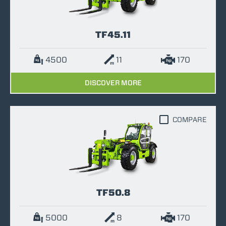
TF45.11
4500
11
170
DISCOVER MORE
COMPARE
TF50.8
5000
8
170