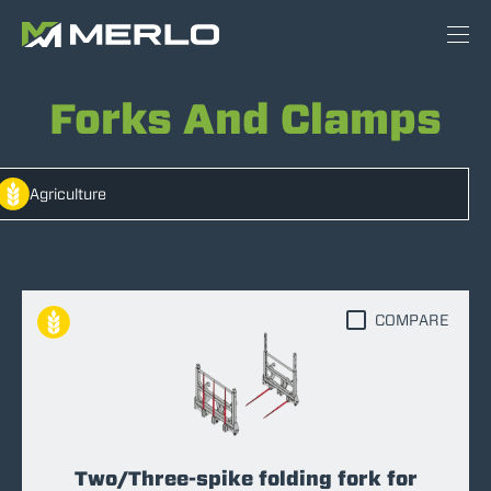
Forks And Clamps
Agriculture
COMPARE
Two/Three-spike folding fork for