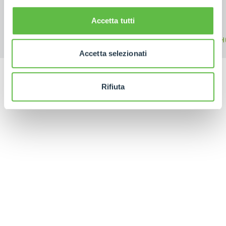
Accetta tutti
FORKS
BUCKETS
H
Accetta selezionati
Rifiuta