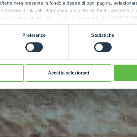
ffetta nera presente in fondo a destra di ogni pagina, selezionar
rai trovare il link dell'informativa completa nel footer presente in
ressato ai sensi degli artt. 15 e ss. del Regolamento UE 2016/67
MAXIMUM
POWER
Preferenze
Statistiche
170
Accetta selezionati