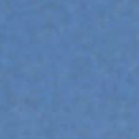
ATTACHMENTS
SHOW ALL
FORKS
BUCKETS
FORKS AND CLAMPS
HOOKS
PLATFORMS