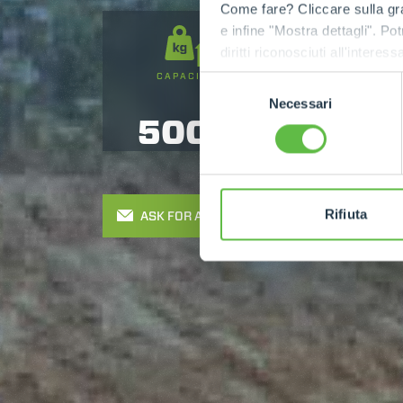
Come fare? Cliccare sulla gra
e infine "Mostra dettagli". Pot
diritti riconosciuti all'inte
apposita procedura.
CAPACITY
LIFTING HEIGHT
Selezione
Necessari
del
5000
8
consenso
Rifiuta
ASK FOR A QUOTE