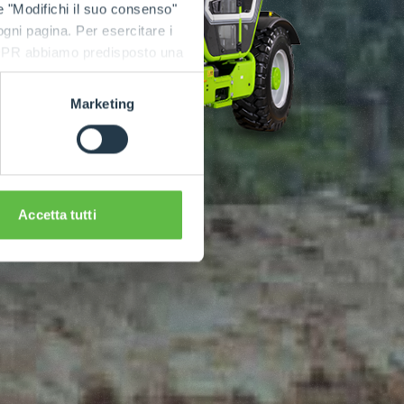
e "Modifichi il suo consenso"
 ogni pagina. Per esercitare i
9 GDPR abbiamo predisposto una
Marketing
Accetta tutti