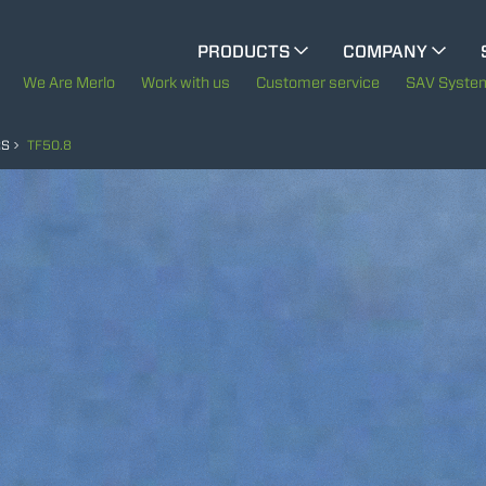
CINGO MULTIFUNCTION
PRODUCTS
COMPANY
The History of Merlo
M
We Are Merlo
Work with us
Customer service
SAV Syste
ELECTRIC CINGO
Merlo worldwide
RS
TF50.8
Sustainability
SPECIAL MACHINES
SHOW ALL
Technology
CONCRETE MIXER
TOOL HANDLER TRACTOR