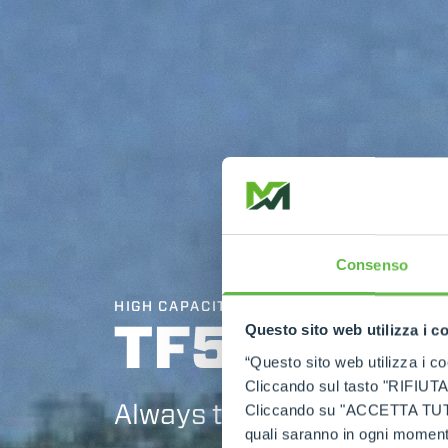
Consenso
HIGH CAPACITY TELEHANDLERS
TF50.8
Questo sito web utilizza i c
“Questo sito web utilizza i coo
Cliccando sul tasto "RIFIUTA" 
Always top of the class
Cliccando su "ACCETTA TUTTI" 
quali saranno in ogni momento