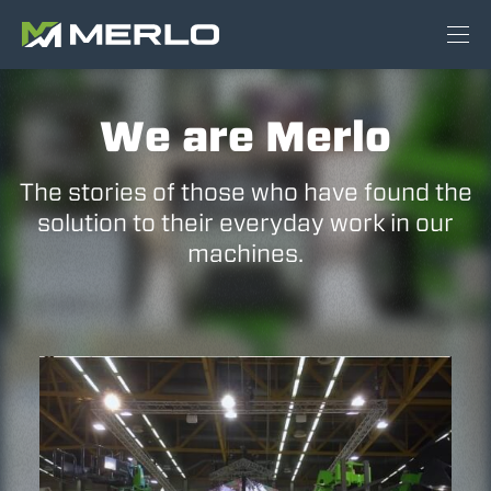
We are Merlo
The stories of those who have found the
solution to their everyday work in our
machines.