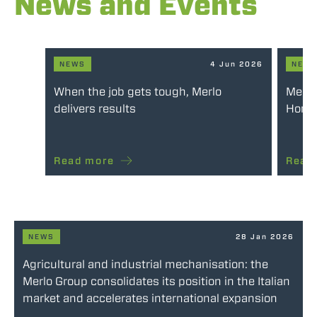
News and Events
NEWS
4 Jun 2026
NEW
When the job gets tough, Merlo
Merlo
delivers results
Honou
Read more
Read
NEWS
28 Jan 2026
Agricultural and industrial mechanisation: the
Merlo Group consolidates its position in the Italian
market and accelerates international expansion