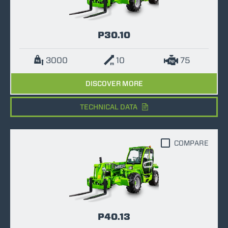
P30.10
3000
10
75
DISCOVER MORE
TECHNICAL DATA
COMPARE
P40.13