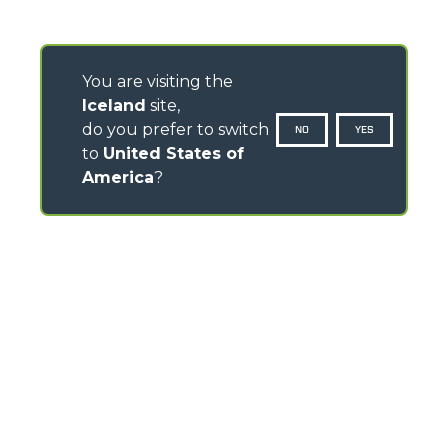
You are visiting the
Iceland
site,
do you prefer to switch
NO
YES
to
United States of
America
?
CONTACTS
Via Nazionale, 9 - 12010
S. Defendente di Cervasca (CN) - Italy
TEL
+39 0171614111
info@merlo.com