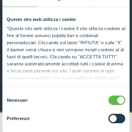
COMPARE
Questo sito web utilizza i cookie
“Questo sito web utilizza i cookie Il sito utilizza cookies al
fine di fornire annunci pubblicitari e contenuti
personalizzati. Cliccando sul tasto "RIFIUTA" o sulla "X"
P50.18
il banner verrà chiuso e non verranno inviati cookies al di
fuori di quelli tecnici. Cliccando su "ACCETTA TUTTI"
5000
18
136
saranno automaticamente accettati tutti i cookie di prima
o terza parte presenti sul sito, i quali saranno in ogni
DISCOVER MORE
momento consultabili, con la possibilità di modificare il
consenso prestato per ogni singolo cookie. Come fare?
TECHNICAL DATA
Cliccare sulla graffetta nera presente in fondo a destra di
Selezione
ogni pagina, selezionare "Modifichi il suo consenso" e
Necessari
del
infine "Mostra dettagli". Potrai trovare il link
consenso
dell'informativa completa nel footer presente in ogni
Preferenze
pagina. Per esercitare i diritti riconosciuti all'interessato ai
sensi degli artt. 15 e ss. del Regolamento UE 2016/679