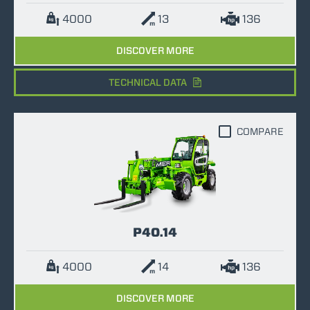
4000
13
136
DISCOVER MORE
TECHNICAL DATA
COMPARE
P40.14
4000
14
136
DISCOVER MORE