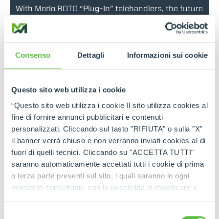
With Merlo ROTO “Plug-In” telehandlers, the future
of work is becoming increasingly sustainable
Consenso
Dettagli
Informazioni sui cookie
Read more
26 Sep 2025
Questo sito web utilizza i cookie
Merlo at Agritechnica 2025: Product Restyling,
New Digital Solutions, and New Models
“Questo sito web utilizza i cookie Il sito utilizza cookies al
fine di fornire annunci pubblicitari e contenuti
personalizzati. Cliccando sul tasto "RIFIUTA" o sulla "X"
il banner verrà chiuso e non verranno inviati cookies al di
Read more
fuori di quelli tecnici. Cliccando su "ACCETTA TUTTI"
saranno automaticamente accettati tutti i cookie di prima
NEWS
10 Sep 2025
o terza parte presenti sul sito, i quali saranno in ogni
Merlo S.p.A.: from the first telehandler in the
momento consultabili, con la possibilità di modificare il
1980s to the work vehicles of the near future.
consenso prestato per ogni singolo cookie. Come fare?
Cliccare sulla graffetta nera presente in fondo a destra di
Selezione