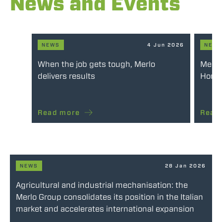
News and Events
NEWS
4 Jun 2026
NEW
When the job gets tough, Merlo
Merlo
delivers results
Honou
Read more
Read
NEWS
28 Jan 2026
Agricultural and industrial mechanisation: the
Merlo Group consolidates its position in the Italian
market and accelerates international expansion