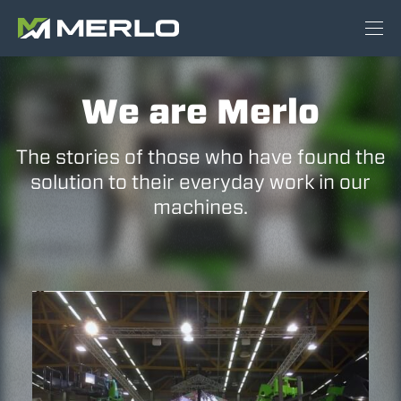
We are Merlo
The stories of those who have found the
solution to their everyday work in our
machines.