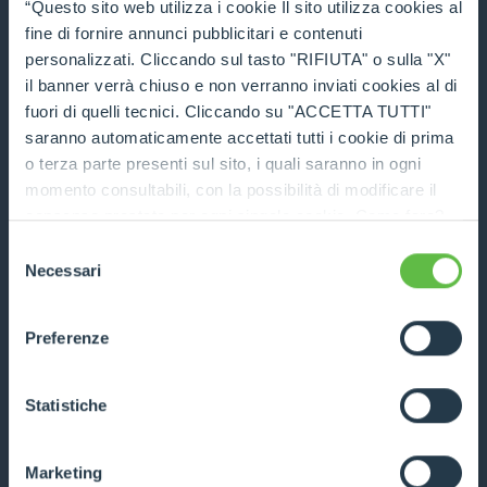
“Questo sito web utilizza i cookie Il sito utilizza cookies al
fine di fornire annunci pubblicitari e contenuti
personalizzati. Cliccando sul tasto "RIFIUTA" o sulla "X"
P72.10
il banner verrà chiuso e non verranno inviati cookies al di
fuori di quelli tecnici. Cliccando su "ACCETTA TUTTI"
7200
10
136
saranno automaticamente accettati tutti i cookie di prima
o terza parte presenti sul sito, i quali saranno in ogni
DISCOVER MORE
momento consultabili, con la possibilità di modificare il
consenso prestato per ogni singolo cookie. Come fare?
TECHNICAL DATA
Cliccare sulla graffetta nera presente in fondo a destra di
Selezione
ogni pagina, selezionare "Modifichi il suo consenso" e
Necessari
del
infine "Mostra dettagli". Potrai trovare il link
COMPARE
consenso
dell'informativa completa nel footer presente in ogni
Preferenze
pagina. Per esercitare i diritti riconosciuti all'interessato ai
sensi degli artt. 15 e ss. del Regolamento UE 2016/679
GDPR abbiamo predisposto una
apposita procedura.
Statistiche
P120.10HM
Marketing