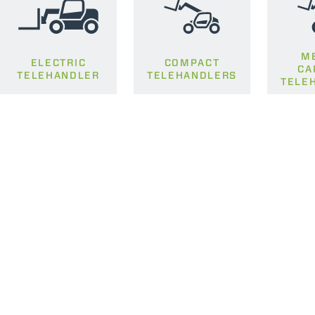
M
ELECTRIC
COMPACT
CA
TELEHANDLER
TELEHANDLERS
TELE