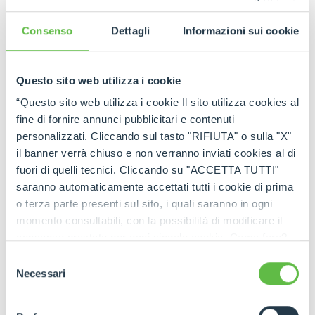
GO TO FULL STORY
Consenso
Dettagli
Informazioni sui cookie
Questo sito web utilizza i cookie
“Questo sito web utilizza i cookie Il sito utilizza cookies al
fine di fornire annunci pubblicitari e contenuti
personalizzati. Cliccando sul tasto "RIFIUTA" o sulla "X"
il banner verrà chiuso e non verranno inviati cookies al di
fuori di quelli tecnici. Cliccando su "ACCETTA TUTTI"
saranno automaticamente accettati tutti i cookie di prima
o terza parte presenti sul sito, i quali saranno in ogni
momento consultabili, con la possibilità di modificare il
consenso prestato per ogni singolo cookie. Come fare?
Cliccare sulla graffetta nera presente in fondo a destra di
Selezione
ogni pagina, selezionare "Modifichi il suo consenso" e
Necessari
del
infine "Mostra dettagli". Potrai trovare il link
consenso
dell'informativa completa nel footer presente in ogni