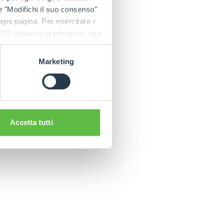
e "Modifichi il suo consenso"
 ogni pagina. Per esercitare i
9 GDPR abbiamo predisposto una
Marketing
C
Accetta tutti
CLAMPS