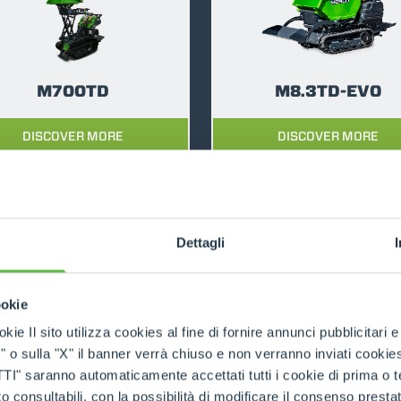
DUMPER
M700TD
M8.3TD-EVO
DISCOVER MORE
DISCOVER MORE
ATTACHMENTS
SHOW ALL
FORKS
Dettagli
BUCKETS
ookie
RELATED PRODUCTS
Tracked Carriers
kie Il sito utilizza cookies al fine di fornire annunci pubblicitari 
o sulla "X" il banner verrà chiuso e non verranno inviati cookies al
FORKS AND CLAMPS
saranno automaticamente accettati tutti i cookie di prima o terz
 consultabili, con la possibilità di modificare il consenso presta