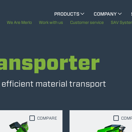
CINGO MULTIFUNCTION
PRODUCTS
COMPANY
The History of Merlo
We Are Merlo
Work with us
Customer service
SAV Syst
CINGO TOOL CARRIER
Merlo worldwide
ansporter
Sustainability
ELECTRIC CINGO
Technology
fficient material transport
SPECIAL MACHINES
SHOW ALL
CONCRETE MIXER
COMPARE
COM
TOOL HANDLER TRACTOR