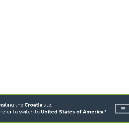
HIGH CAPACITY
TELEHANDLERS
AL
PLATFORMS
TIONS
STABILIZED
SPECIAL
TELEHANDLERS
R
ROTATING TELEHANDLERS
VE
TELESCOPIC TRACTORS
CINGO TRANSPORTER
CINGO TOOL CARRIER
CINGO MULTIFUNCTION
ELECTRIC CINGO
CONCRETE MIXER
TOOL HANDLER TRACTOR
DUMPER
isiting the
Croatia
site,
NO
refer to switch to
United States of America
?
N-260677,