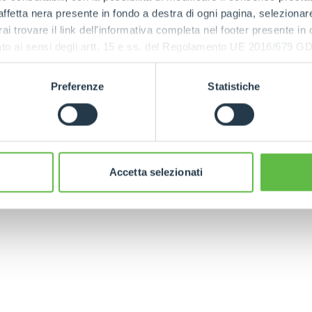
ffetta nera presente in fondo a destra di ogni pagina, selezionar
HOOKS
rai trovare il link dell'informativa completa nel footer presente in
ressato ai sensi degli artt. 15 e ss. del Regolamento UE 2016/67
PLATFORMS
Preferenze
Statistiche
INGO TOOL
CINGO
ELECTRI
CARRIER
MULTIFUNCTION
CINGO
SPECIAL
Accetta selezionati
ELECTRIC TELEHANDLER
FORKS
PRODUCTS
EQUIPMENTS
ERLO
COMPACT TELEHANDLERS
BUCKETS
MEDIUM CAPACITY
FORKS AND 
TELEHANDLERS
HOOKS