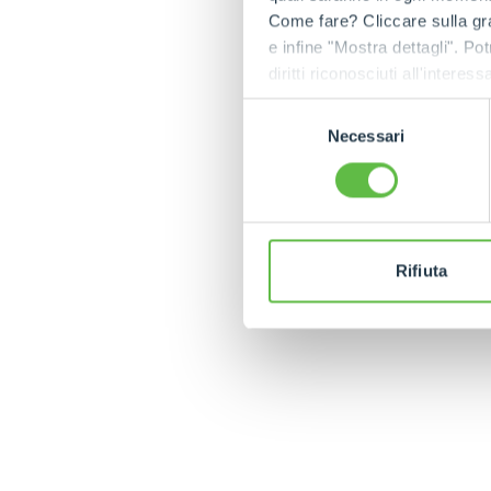
Come fare? Cliccare sulla gra
e infine "Mostra dettagli". Pot
diritti riconosciuti all'inte
apposita procedura.
Selezione
Necessari
del
C
consenso
Rifiuta
MERLO WORLDWIDE
CONTACTS
Via Nazionale, 9 - 12010
MERLO GROUP
S. Defendente di Cervasca
THE HISTORY OF M
(CN) - Italy
TECHNOLOGY
TEL
+39 0171614111
DEVELOPER