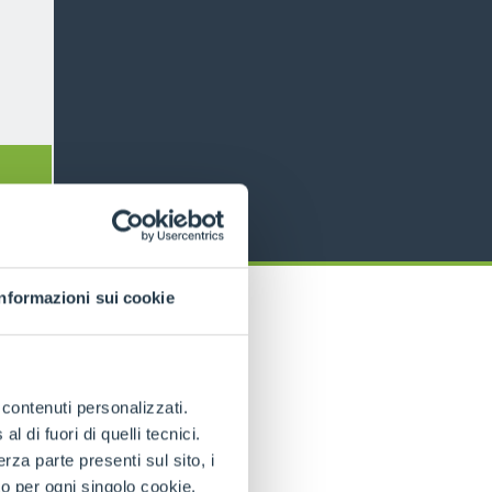
Informazioni sui cookie
e contenuti personalizzati.
 di fuori di quelli tecnici.
a parte presenti sul sito, i
to per ogni singolo cookie.