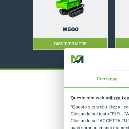
M500
DISCOVER MORE
Consenso
Questo sito web utilizza i c
“Questo sito web utilizza i coo
Cliccando sul tasto "RIFIUTA" 
Cliccando su "ACCETTA TUTTI" 
quali saranno in ogni momento