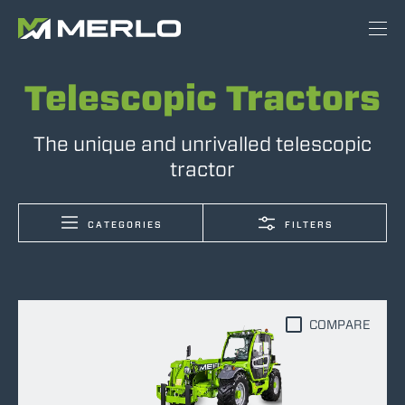
Telescopic Tractors
The unique and unrivalled telescopic
tractor
CATEGORIES
FILTERS
COMPARE