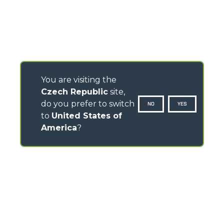
You are visiting the
Czech Republic
site,
do you prefer to switch
NO
YES
to
United States of
America
?
CONTACTS
Via Nazionale, 9 - 12010