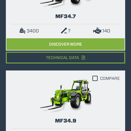
MF34.7
3400
7
140
DISCOVER MORE
TECHNICAL DATA
COMPARE
MF34.9