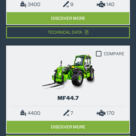
3400
9
140
DISCOVER MORE
TECHNICAL DATA
COMPARE
MF44.7
4400
7
170
DISCOVER MORE