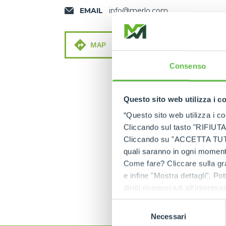
EMAIL
info@merlo.com
MAP
MAIL
Consenso
Questo sito web utilizza i c
“Questo sito web utilizza i coo
Cliccando sul tasto "RIFIUTA" 
Cliccando su "ACCETTA TUTTI" 
quali saranno in ogni momento
Come fare? Cliccare sulla gra
e infine "Mostra dettagli". Pot
diritti riconosciuti all'inte
apposita procedura.
Selezione
Necessari
del