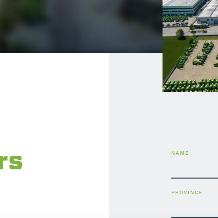
DUMPER
ATTACHMENTS
SHOW ALL
FORKS
rs
NAME
BUCKETS
PROVINCE
FORKS AND CLAMPS