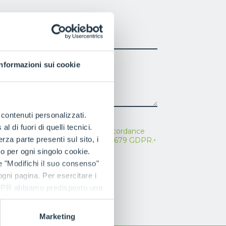
PHONE NUMBER
Informazioni sui cookie
e contenuti personalizzati.
 di fuori di quelli tecnici.
ead the
contact information
in accordance
a parte presenti sul sito, i
icle 13 of the EU Regulation 2016/679 GDPR.
*
to per ogni singolo cookie.
e "Modifichi il suo consenso"
 ogni pagina. Per esercitare i
9 GDPR abbiamo predisposto una
Marketing