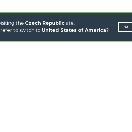
DUMPER
isiting the
Czech Republic
site,
NO
refer to switch to
United States of America
?
N-260677,