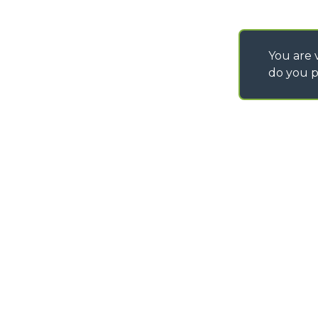
You are v
do you p
©
2026
MERLO S.p.A. Industria Metalmeccanica
P. IVA/Codice Fiscale 03078670043 - Iscrizione CCIAA di Cuneo n. REA C
Capitale Sociale 15.000.005,00 € int. vers