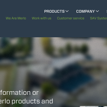
CINGO MULTIFUNCTION
PRODUCTS
COMPANY
The History of Merlo
We Are Merlo
Work with us
Customer service
SAV Syst
CINGO TOOL CARRIER
Merlo worldwide
Sustainability
ELECTRIC CINGO
Technology
SPECIAL MACHINES
SHOW ALL
CONCRETE MIXER
nformation or
Merlo products and
TOOL HANDLER TRACTOR