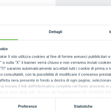
HOOKS
E-MAIL
*
PLATFORMS
Dettagli
NOTE
SPECIAL
ookie
kie Il sito utilizza cookies al fine di fornire annunci pubblicitari 
o sulla "X" il banner verrà chiuso e non verranno inviati cookies al
I have r
saranno automaticamente accettati tutti i cookie di prima o terz
with Art
 consultabili, con la possibilità di modificare il consenso presta
ffetta nera presente in fondo a destra di ogni pagina, selezionar
rai trovare il link dell'informativa completa nel footer presente in
ressato ai sensi degli artt. 15 e ss. del Regolamento UE 2016/67
Preferenze
Statistiche