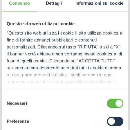
tutti gli aggiornamenti in tempo reale!
Consenso
Dettagli
Informazioni sui cookie
Questo sito web utilizza i cookie
“Questo sito web utilizza i cookie Il sito utilizza cookies al
fine di fornire annunci pubblicitari e contenuti
personalizzati. Cliccando sul tasto "RIFIUTA" o sulla "X"
il banner verrà chiuso e non verranno inviati cookies al di
fuori di quelli tecnici. Cliccando su "ACCETTA TUTTI"
saranno automaticamente accettati tutti i cookie di prima
o terza parte presenti sul sito, i quali saranno in ogni
momento consultabili, con la possibilità di modificare il
consenso prestato per ogni singolo cookie. Come fare?
Cliccare sulla graffetta nera presente in fondo a destra di
Selezione
ogni pagina, selezionare "Modifichi il suo consenso" e
Necessari
del
infine "Mostra dettagli". Potrai trovare il link
consenso
dell'informativa completa nel footer presente in ogni
Preferenze
pagina. Per esercitare i diritti riconosciuti all'interessato ai