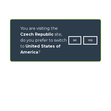
You are visiting the
Czech Republic
site,
do you prefer to switch
NO
YES
to
United States of
America
?
CONTACTS
Via Nazionale, 9 - 12010
S. Defendente di Cervasca (CN) - Italy
TEL
+39 0171614111