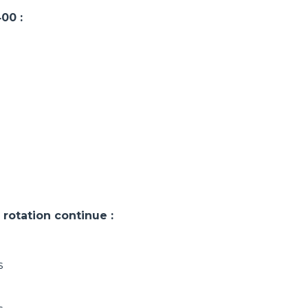
00 :
otation continue :
s