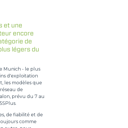
s et une
ateur encore
atégorie de
lus légers du
e Munich - le plus
ns d'exploitation
t, les modèles que
n réseau de
salon, prévu du 7 au
5SPlus.
 de fiabilité et de
c toujours comme