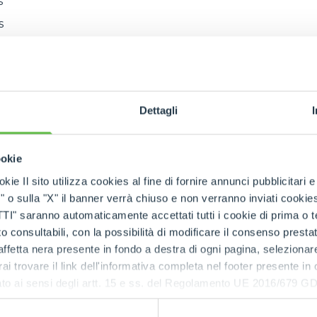
s
s
s
s
s
Dettagli
 aux besoins du monde de la location qu'est née la config
a même fiabilité que les versions « SPlus », mais avec u
 pour les utilisateurs occasionnels. Une innovation qui al
ookie
on et un positionnement de prix adapté à ce marché.
kie Il sito utilizza cookies al fine di fornire annunci pubblicitari 
o sulla "X" il banner verrà chiuso e non verranno inviati cookies al
lectroniques.
saranno automaticamente accettati tutti i cookie di prima o terz
s à jour ont été apportées aux fonctionnalités électron
 consultabili, con la possibilità di modificare il consenso presta
orer l'expérience d'utilisation.
ffetta nera presente in fondo a destra di ogni pagina, selezionar
tion a porté sur la vitesse de la flèche, qui a toujours é
rai trovare il link dell'informativa completa nel footer presente in
ues Rotatifs Merlo, pour la rendre plus fluide et linéair
ressato ai sensi degli artt. 15 e ss. del Regolamento UE 2016/67
 particulièrement significative a consisté en l'introduc
e consigne), une fonction qui permet à la flèche de reve