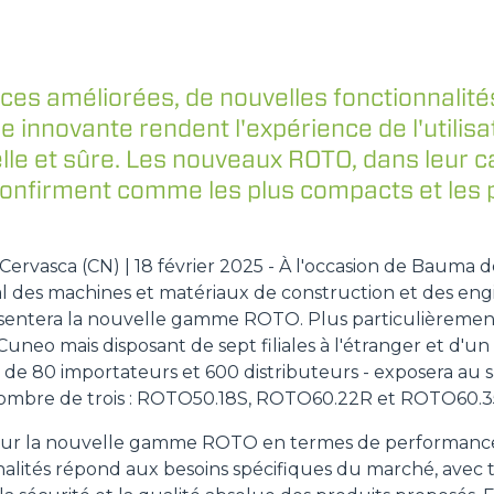
DUMPER
es améliorées, de nouvelles fonctionnalité
innovante rendent l'expérience de l'utilis
lle et sûre. Les nouveaux ROTO, dans leur c
confirment comme les plus compacts et les p
ÉQUIPEMENTS
TOUT AFFICHER
ervasca (CN) | 18 février 2025 - À l'occasion de Bauma d
FOURCHES
 des machines et matériaux de construction et des engi
ésentera la nouvelle gamme ROTO. Plus particulièremen
 Cuneo mais disposant de sept filiales à l'étranger et d'u
GODET
s de 80 importateurs et 600 distributeurs - exposera au 
u nombre de trois : ROTO50.18S, ROTO60.22R et ROTO60.3
FOURCHES ET PINCES
 sur la nouvelle gamme ROTO en termes de performances,
nalités répond aux besoins spécifiques du marché, ave