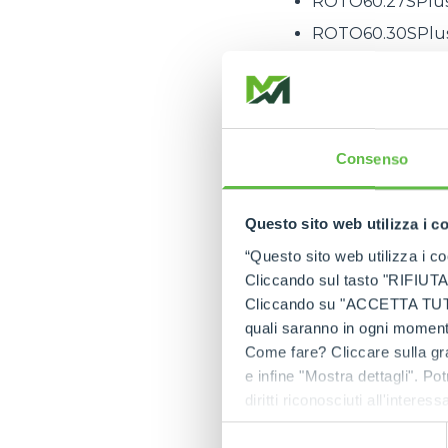
ROTO60.27SPlu
ROTO60.30SPlu
ROTO60.35SPlu
ROTO75.25SPlu
ROTO75.28SPlu
Consenso
C'est pour répondre
même puissance et l
simplifiée, parfaite
Questo sito web utilizza i c
facilité d'utilisati
“Questo sito web utilizza i coo
Cliccando sul tasto "RIFIUTA" 
Fonctionnalités é
Cliccando su "ACCETTA TUTTI" 
De nombreuses mise
quali saranno in ogni momento
machine afin d'améli
Come fare? Cliccare sulla gra
La première modifica
e infine "Mostra dettagli". Pot
chargeurs télescopiq
diritti riconosciuti all'inte
Une autre nouveauté
apposita procedura.
point » (ou point d
Selezione