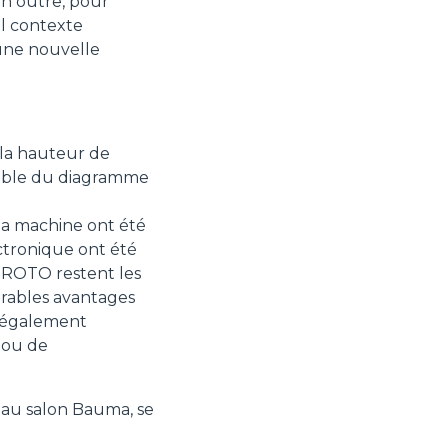
En outre, pour
el contexte
 une nouvelle
 la hauteur de
emble du diagramme
a machine ont été
ectronique ont été
x ROTO restent les
brables avantages
t également
 ou de
au salon Bauma, se