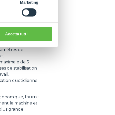
et dans des
Marketing
rs d'opérations
i maintient de
ée et la descente,
tuer des travaux
Accetta tutti
 l'avance si une
ramètres de
.).
 maximale de 5
s de stabilisation
vail.
isation quotidienne
gonomique, fournit
ement la machine et
 plus grande