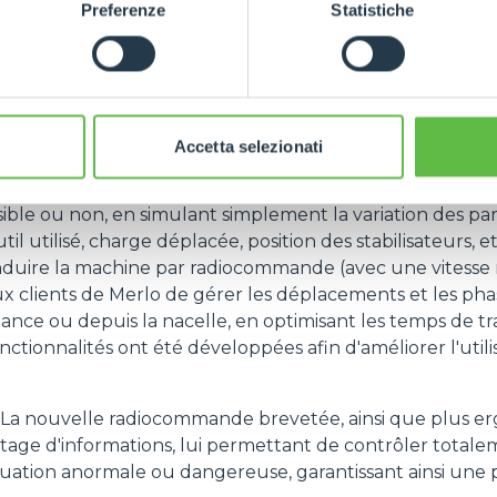
t préalablement mémorisé avec une rapidité maximale 
Preferenze
Statistiche
té optimales, réduisant ainsi les efforts de l'opérateur lo
place des mouvements cartésiens - une fonctionnalitéqu
 trajectoire verticale de l'accessoire pendant la mont
ant l'extension et la rétraction - l'opérateur peut effec
Accetta selezionati
l geste de la main.
ulation du diagramme de charge permet de comprendre à
ble ou non, en simulant simplement la variation des pa
l utilisé, charge déplacée, position des stabilisateurs, etc
conduire la machine par radiocommande (avec une vitesse
 clients de Merlo de gérer les déplacements et les phase
ance ou depuis la nacelle, en optimisant les temps de tra
onctionnalités ont été développées afin d'améliorer l'util
La nouvelle radiocommande brevetée, ainsi que plus er
antage d'informations, lui permettant de contrôler total
ituation anormale ou dangereuse, garantissant ainsi une