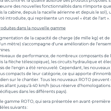
la sécurité et la qualité absolue des produits proposés. 
 œuvre des nouvelles fonctionnalités dans n'importe qu
CROCHETS
s la cabine, depuis la nacelle aérienne et depuis le sol),
 introduite, qui représente un nouvel « état de l'art ».
PLATE-FORMES
roduites dans la nouvelle gamme
gmentation de la capacité de charge (de mille kg) et de
SPECIAL
'un mètre) s'accompagne d'une amélioration de l'ens
ines.
 niveaux de performance, de nombreux composants de l
s la flèche télescopique), les circuits hydraulique et él
âssis de l'engin a été renouvelé. Cependant, les nouveau
plus compacts de leur catégorie, ce qui apporte d'innom
otidien sur le chantier. Tous les nouveaux ROTO peuven
ses allant jusqu'à 40 km/h (sous réserve d'homologations
cifiques dans les différents pays).
le gamme ROTO, qui sera présentée en avant-première 
les suivants :