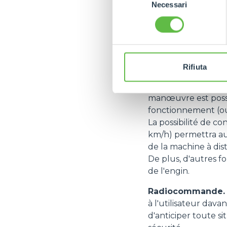
autonome à un poin
Necessari
del
conditions de sécuri
consenso
répétitives.
Grâce à la mise en 
manière autonomeune
ou horizontale pend
Rifiuta
complexes d'un seu
La fonction de sim
manœuvre est possi
fonctionnement (outi
La possibilité de 
km/h) permettra aux
de la machine à dist
De plus, d'autres f
de l'engin.
Radiocommande.
à l'utilisateur dav
d'anticiper toute s