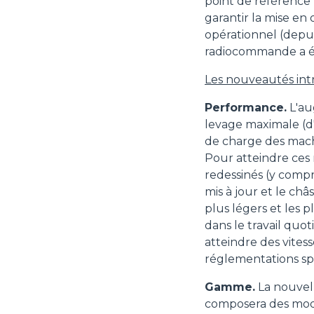
point de référence 
garantir la mise en
opérationnel (depui
radiocommande a été
Les nouveautés int
Performance.
L'au
levage maximale (d
de charge des mach
Pour atteindre ces
redessinés (y compri
mis à jour et le ch
plus légers et les 
dans le travail qu
atteindre des vites
réglementations spé
Gamme.
La nouvel
composera des modè