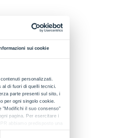
Informazioni sui cookie
uration « R » : la
ne gestion
lie performances,
e contenuti personalizzati.
 di fuori di quelli tecnici.
a parte presenti sul sito, i
iques de la
to per ogni singolo cookie.
e "Modifichi il suo consenso"
té un point fort des
 ogni pagina. Per esercitare i
e.
9 GDPR abbiamo predisposto una
tion du « Set-
nir de manière