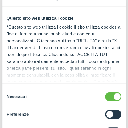
Questo sito web utilizza i cookie
“Questo sito web utilizza i cookie Il sito utilizza cookies al
fine di fornire annunci pubblicitari e contenuti
personalizzati. Cliccando sul tasto "RIFIUTA" o sulla "X"
il banner verrà chiuso e non verranno inviati cookies al di
fuori di quelli tecnici. Cliccando su "ACCETTA TUTTI"
saranno automaticamente accettati tutti i cookie di prima
o terza parte presenti sul sito, i quali saranno in ogni
momento consultabili, con la possibilità di modificare il
consenso prestato per ogni singolo cookie. Come fare?
Cliccare sulla graffetta nera presente in fondo a destra di
Selezione
ogni pagina, selezionare "Modifichi il suo consenso" e
Necessari
del
infine "Mostra dettagli". Potrai trovare il link
consenso
dell'informativa completa nel footer presente in ogni
Preferenze
pagina. Per esercitare i diritti riconosciuti all'interessato ai
sensi degli artt. 15 e ss. del Regolamento UE 2016/679