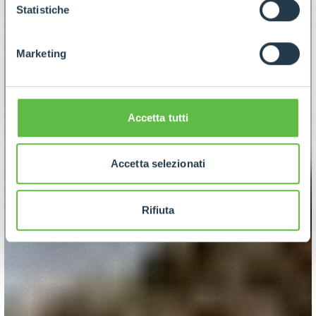
GDPR abbiamo predisposto una
apposita procedura.
Statistiche
Marketing
Accetta tutti
Accetta selezionati
Rifiuta