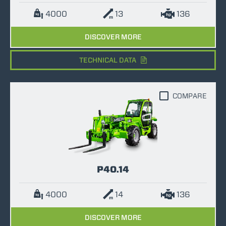
4000
13
136
DISCOVER MORE
TECHNICAL DATA
COMPARE
P40.14
4000
14
136
DISCOVER MORE