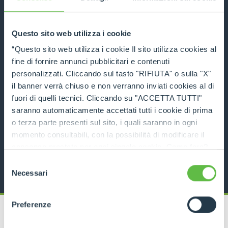
COMPARE
Questo sito web utilizza i cookie
“Questo sito web utilizza i cookie Il sito utilizza cookies al
fine di fornire annunci pubblicitari e contenuti
personalizzati. Cliccando sul tasto "RIFIUTA" o sulla "X"
P50.18
il banner verrà chiuso e non verranno inviati cookies al di
fuori di quelli tecnici. Cliccando su "ACCETTA TUTTI"
5000
18
136
saranno automaticamente accettati tutti i cookie di prima
o terza parte presenti sul sito, i quali saranno in ogni
DISCOVER MORE
momento consultabili, con la possibilità di modificare il
consenso prestato per ogni singolo cookie. Come fare?
TECHNICAL DATA
Cliccare sulla graffetta nera presente in fondo a destra di
Selezione
ogni pagina, selezionare "Modifichi il suo consenso" e
Necessari
del
infine "Mostra dettagli". Potrai trovare il link
consenso
dell'informativa completa nel footer presente in ogni
Preferenze
pagina. Per esercitare i diritti riconosciuti all'interessato ai
sensi degli artt. 15 e ss. del Regolamento UE 2016/679