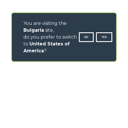
You are visiting the
Bulgaria
site,
do you prefer to switch
NO
YES
to
United States of
America
?
CONTACTS
Via Nazionale, 9 - 12010
S. Defendente di Cervasca (CN) - Italy
TEL
+39 0171614111
info@merlo.com