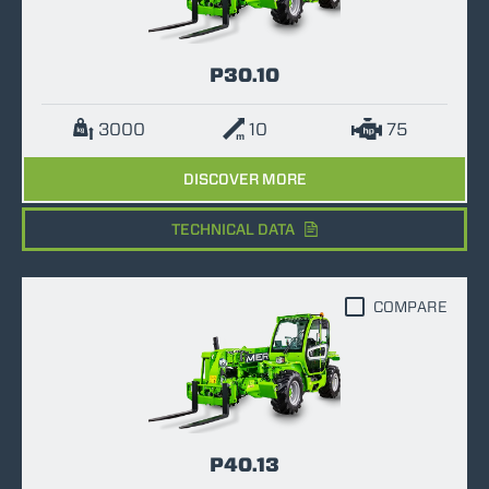
P30.10
3000
10
75
DISCOVER MORE
TECHNICAL DATA
COMPARE
P40.13