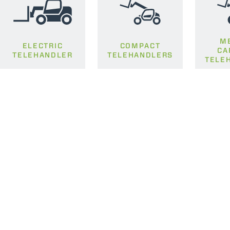
M
ELECTRIC
COMPACT
CA
TELEHANDLER
TELEHANDLERS
TELE