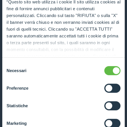
“Questo sito web utilizza i cookie Il sito utilizza cookies al
fine di fornire annunci pubblicitari e contenuti
personalizzati. Cliccando sul tasto "RIFIUTA" o sulla "X"
P72.10
il banner verrà chiuso e non verranno inviati cookies al di
fuori di quelli tecnici. Cliccando su "ACCETTA TUTTI"
7200
10
136
saranno automaticamente accettati tutti i cookie di prima
o terza parte presenti sul sito, i quali saranno in ogni
DISCOVER MORE
momento consultabili, con la possibilità di modificare il
consenso prestato per ogni singolo cookie. Come fare?
TECHNICAL DATA
Cliccare sulla graffetta nera presente in fondo a destra di
Selezione
ogni pagina, selezionare "Modifichi il suo consenso" e
Necessari
del
infine "Mostra dettagli". Potrai trovare il link
COMPARE
consenso
dell'informativa completa nel footer presente in ogni
Preferenze
pagina. Per esercitare i diritti riconosciuti all'interessato ai
sensi degli artt. 15 e ss. del Regolamento UE 2016/679
GDPR abbiamo predisposto una
apposita procedura.
Statistiche
P120.10HM
Marketing