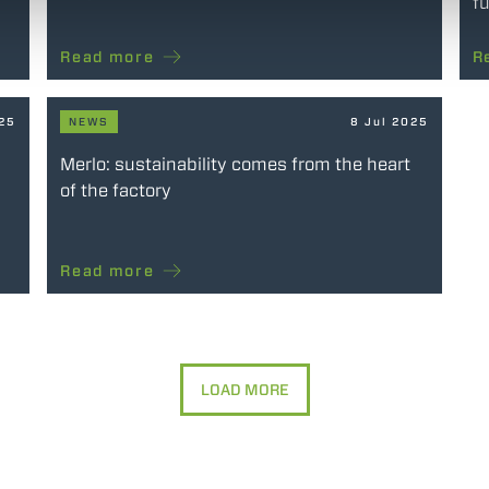
fu
Read more
R
025
NEWS
8 Jul 2025
Merlo: sustainability comes from the heart
of the factory
Read more
LOAD MORE