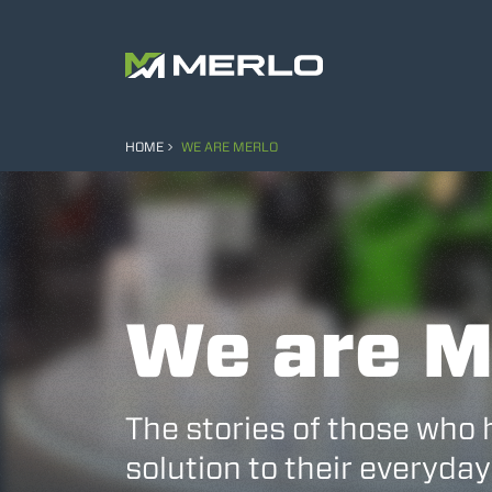
HOME
WE ARE MERLO
We are M
The stories of those who 
solution to their everyday