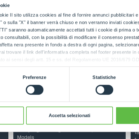
ookie
Read mo
kie Il sito utilizza cookies al fine di fornire annunci pubblicitari 
o sulla "X" il banner verrà chiuso e non verranno inviati cookies al
saranno automaticamente accettati tutti i cookie di prima o terz
 consultabili, con la possibilità di modificare il consenso presta
ffetta nera presente in fondo a destra di ogni pagina, selezionar
rai trovare il link dell'informativa completa nel footer presente in
026
NEWS
15 Dec 2025
ressato ai sensi degli artt. 15 e ss. del Regolamento UE 2016/67
Merlo presents the new P72.10 CS TOP
M
n
Telehandler: power, versatility and safety for
ev
Preferenze
Statistiche
industrial and agro-industrial applications
re
pr
Read more
R
26 Sep 2025
025
Accetta selezionati
Merlo at Agritechnica 2025: Product
he
Me
Restyling, New Digital Solutions, and New
19
Models