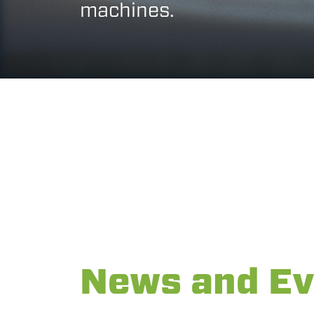
machines.
News and Ev