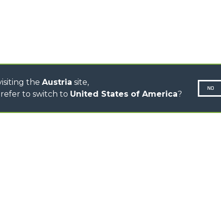
CINGO MULTIFUNCTION
ELECTRIC CINGO
CONCRETE MIXER
TOOL HANDLER TRACTOR
DUMPER
isiting the
Austria
site,
NO
refer to switch to
United States of America
?
N-260677,