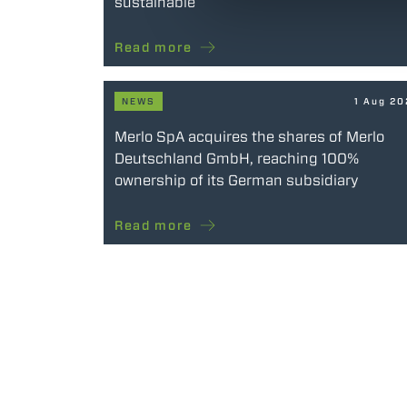
sustainable
Read more
NEWS
1 Aug 2
Merlo SpA acquires the shares of Merlo
Deutschland GmbH, reaching 100%
ownership of its German subsidiary
Read more