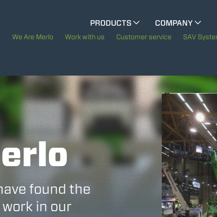
CINGO MULTIFUNCTION
PRODUCTS
COMPANY
The History of Merlo
We Are Merlo
Work with us
Customer service
SAV Syst
CINGO TOOL CARRIER
Merlo worldwide
Sustainability
ELECTRIC CINGO
Technology
erlo
SPECIAL MACHINES
SHOW ALL
CONCRETE MIXER
have found the
 work in our
TOOL HANDLER TRACTOR