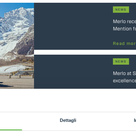
HOOKS
NEWS
Merlo rec
Mention f
PLATFORMS
Read mo
SPECIAL
NEWS
Merlo at 
excellence
Read mo
4 Jun 2026
NEWS
sults
Dettagli
Merlo sig
Slovenia w