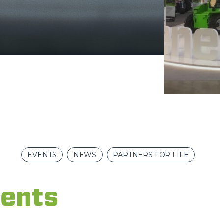
DUMPER
ATTACHMENTS
SHOW ALL
FORKS
EVENTS
NEWS
PARTNERS FOR LIFE
BUCKETS
ents
FORKS AND CLAMPS