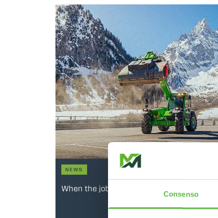
NEWS
When the job gets tough, Merlo delivers re
Consenso