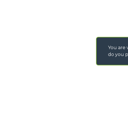
You are v
do you p
©
2026
MERLO S.p.A. Industria Metalmeccanica
P. IVA/Codice Fiscale 03078670043 - Iscrizione CCIAA di Cuneo n. REA C
Capitale Sociale 15.000.005,00 € int. vers