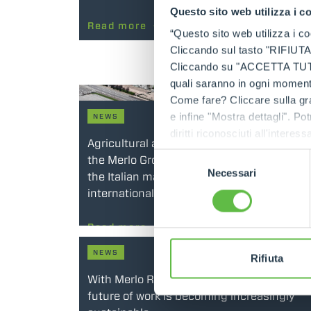
Questo sito web utilizza i c
Read more
“Questo sito web utilizza i coo
Cliccando sul tasto "RIFIUTA" 
Cliccando su "ACCETTA TUTTI" 
quali saranno in ogni momento
Come fare? Cliccare sulla gra
e infine "Mostra dettagli". Pot
NEWS
28 Jan 2
diritti riconosciuti all'inte
Agricultural and industrial mechanisation:
apposita procedura.
Selezione
the Merlo Group consolidates its position i
Necessari
del
the Italian market and accelerates
consenso
international expansion
Read more
NEWS
20 Oct 2
Rifiuta
With Merlo ROTO “Plug-In” telehandlers, t
future of work is becoming increasingly