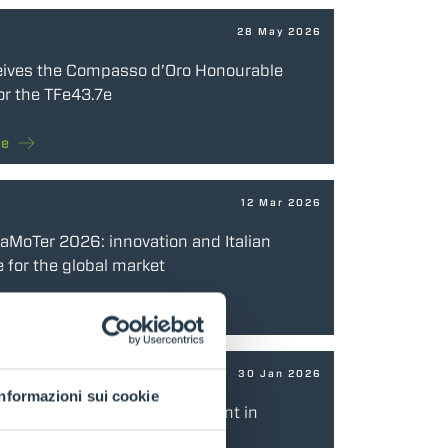
28 May 2026
eives the Compasso d’Oro Honourable
or the TFe43.7e
re
12 Mar 2026
SaMoTer 2026: innovation and Italian
 for the global market
re
30 Jan 2026
Informazioni sui cookie
ns a new partnership agreement in
ith Inter-Agrar