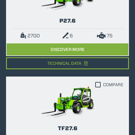
P27.6
2700
6
75
DISCOVER MORE
TECHNICAL DATA
COMPARE
TF27.6