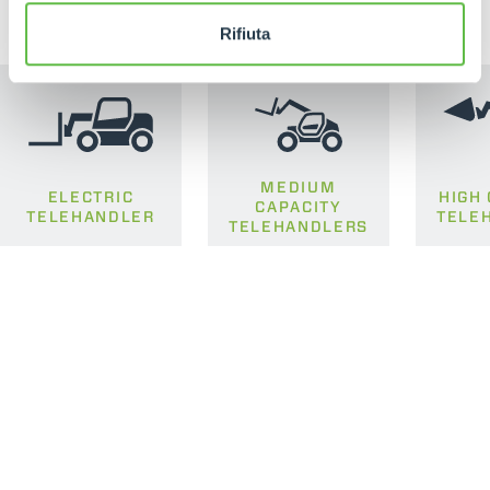
Rifiuta
MEDIUM
ELECTRIC
HIGH
CAPACITY
TELEHANDLER
TELE
TELEHANDLERS