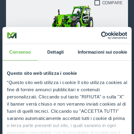
COMPARE
TF30.9
Consenso
Dettagli
Informazioni sui cookie
3000
9
115
Questo sito web utilizza i cookie
DISCOVER MORE
“Questo sito web utilizza i cookie Il sito utilizza cookies al
TECHNICAL DATA
fine di fornire annunci pubblicitari e contenuti
personalizzati. Cliccando sul tasto "RIFIUTA" o sulla "X"
il banner verrà chiuso e non verranno inviati cookies al di
COMPARE
fuori di quelli tecnici. Cliccando su "ACCETTA TUTTI"
saranno automaticamente accettati tutti i cookie di prima
o terza parte presenti sul sito, i quali saranno in ogni
momento consultabili, con la possibilità di modificare il