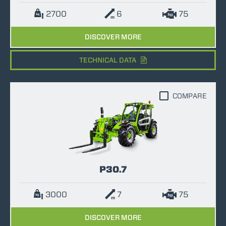
2700
6
75
DISCOVER MORE
TECHNICAL DATA
COMPARE
P30.7
3000
7
75
DISCOVER MORE