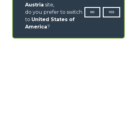
Austria
site,
do you prefer to switch
NO
YES
to
United States of
America
?
CONTACTS
Via Nazionale, 9 - 12010
S. Defendente di Cervasca (CN) - Italy
TEL
+39 0171614111
info@merlo.com