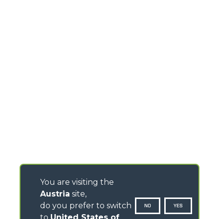
You are visiting the
Austria
site,
do you prefer to switch
NO
YES
to
United States of