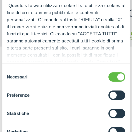
“Questo sito web utilizza i cookie Il sito utilizza cookies al
fine di fornire annunci pubblicitari e contenuti
personalizzati. Cliccando sul tasto "RIFIUTA" o sulla "X"
il banner verrà chiuso e non verranno inviati cookies al di
CINGO
CINGO TOOL
EL
fuori di quelli tecnici. Cliccando su "ACCETTA TUTTI"
MULTIFUNCTION
CARRIER
C
saranno automaticamente accettati tutti i cookie di prima
o terza parte presenti sul sito, i quali saranno in ogni
momento consultabili, con la possibilità di modificare il
consenso prestato per ogni singolo cookie. Come fare?
Cliccare sulla graffetta nera presente in fondo a destra di
Selezione
ogni pagina, selezionare "Modifichi il suo consenso" e
Necessari
del
infine "Mostra dettagli". Potrai trovare il link
consenso
dell'informativa completa nel footer presente in ogni
Preferenze
pagina. Per esercitare i diritti riconosciuti all'interessato ai
sensi degli artt. 15 e ss. del Regolamento UE 2016/679
GDPR abbiamo predisposto una
apposita procedura.
Statistiche
Marketing