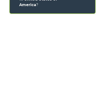
America
?
CONTACTS
Via Nazionale, 9 - 12010
S. Defendente di Cervasca (CN) - Italy
TEL
+39 0171614111
info@merlo.com
MERLO GROUP