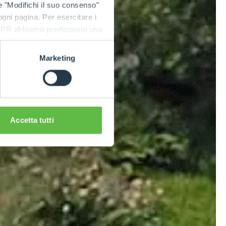
e "Modifichi il suo consenso"
 ogni pagina. Per esercitare i
9 GDPR abbiamo predisposto una
Marketing
Accetta tutti