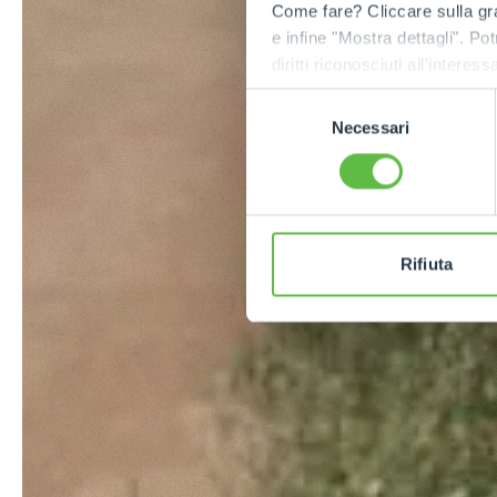
Come fare? Cliccare sulla gra
e infine "Mostra dettagli". Pot
diritti riconosciuti all'inte
apposita procedura.
Selezione
Necessari
del
consenso
Rifiuta