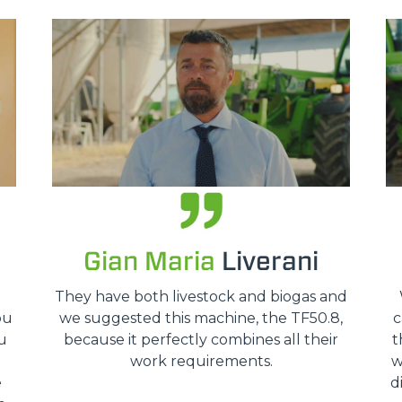
HOOKS
PLATFORMS
SPECIAL
Gian Maria
Liverani
o
They have both livestock and biogas and
ou
we suggested this machine, the TF50.8,
c
u
because it perfectly combines all their
t
work requirements.
w
e
d