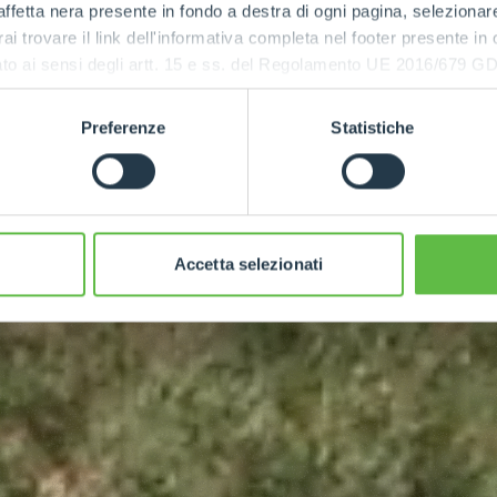
ffetta nera presente in fondo a destra di ogni pagina, selezionar
rai trovare il link dell'informativa completa nel footer presente in
ressato ai sensi degli artt. 15 e ss. del Regolamento UE 2016/67
Preferenze
Statistiche
Accetta selezionati