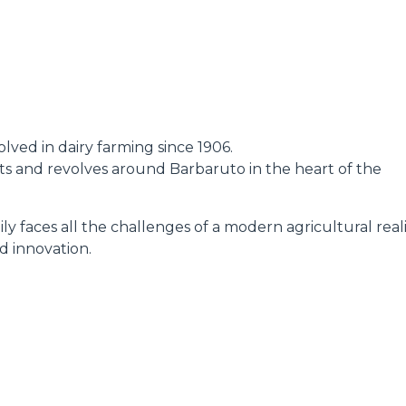
DUMPER
lved in dairy farming since 1906.
ATTACHMENTS
SHOW ALL
oots and revolves around Barbaruto in the heart of the
ly faces all the challenges of a modern agricultural reali
FORKS
d innovation.
BUCKETS
FORKS AND CLAMPS