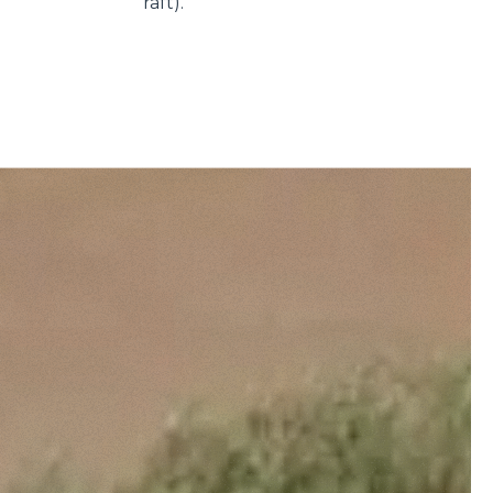
raft).