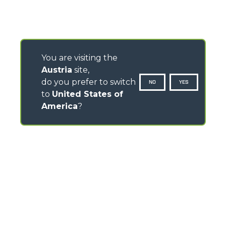
You are visiting the
Austria
site,
do you prefer to switch
NO
YES
to
United States of
America
?
CONTACTS
Via Nazionale, 9 - 12010
S. Defendente di Cervasca (CN) - Italy
TEL
+39 0171614111