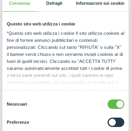
tutti gli aggiornamenti in tempo reale!
Consenso
Dettagli
Informazioni sui cookie
Questo sito web utilizza i cookie
“Questo sito web utilizza i cookie Il sito utilizza cookies al
fine di fornire annunci pubblicitari e contenuti
personalizzati. Cliccando sul tasto "RIFIUTA" o sulla "X"
il banner verrà chiuso e non verranno inviati cookies al di
fuori di quelli tecnici. Cliccando su "ACCETTA TUTTI"
saranno automaticamente accettati tutti i cookie di prima
o terza parte presenti sul sito, i quali saranno in ogni
momento consultabili, con la possibilità di modificare il
consenso prestato per ogni singolo cookie. Come fare?
Cliccare sulla graffetta nera presente in fondo a destra di
Selezione
ogni pagina, selezionare "Modifichi il suo consenso" e
Necessari
del
infine "Mostra dettagli". Potrai trovare il link
consenso
dell'informativa completa nel footer presente in ogni
Preferenze
pagina. Per esercitare i diritti riconosciuti all'interessato ai