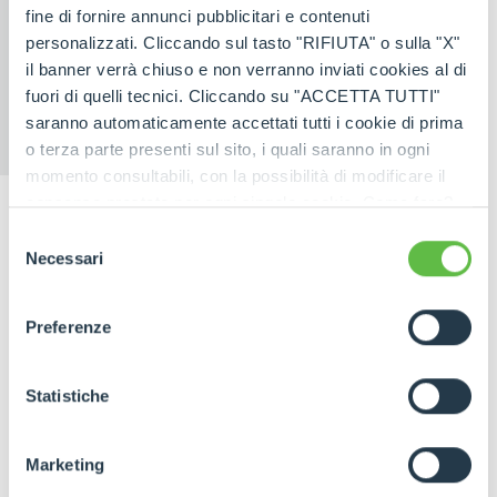
fine di fornire annunci pubblicitari e contenuti
personalizzati. Cliccando sul tasto "RIFIUTA" o sulla "X"
il banner verrà chiuso e non verranno inviati cookies al di
fuori di quelli tecnici. Cliccando su "ACCETTA TUTTI"
saranno automaticamente accettati tutti i cookie di prima
CINGO
ELECTRIC
MULTIFUNCTION
CINGO
o terza parte presenti sul sito, i quali saranno in ogni
momento consultabili, con la possibilità di modificare il
consenso prestato per ogni singolo cookie. Come fare?
Cliccare sulla graffetta nera presente in fondo a destra di
Selezione
ogni pagina, selezionare "Modifichi il suo consenso" e
Necessari
del
infine "Mostra dettagli". Potrai trovare il link
consenso
dell'informativa completa nel footer presente in ogni
Preferenze
pagina. Per esercitare i diritti riconosciuti all'interessato ai
sensi degli artt. 15 e ss. del Regolamento UE 2016/679
GDPR abbiamo predisposto una
apposita procedura.
Statistiche
Marketing